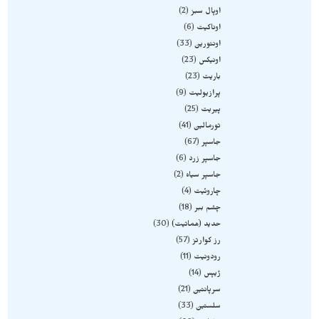
اوپال سبز
2
اوناکیت
6
اونتورین
33
اونیکس
23
باریت
23
پرازیولیت
9
پیریت
25
تورمالین
41
جاسپر
67
جاسپر زرد
6
جاسپر سیاه
2
چاروئیت
4
چشم ببر
18
حدید (هماتیت)
30
رز کوارتز
57
رودونیت
11
ژیپس
14
سرپانتین
21
سلستین
33