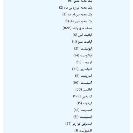
پک هدیه عشق
6
پک هدیه فروردین ماه
2
پک هدیه مرداد ماه
2
پک هدیه مهر ماه
1
سنگ های راف
1691
آپاتیت آبی
6
آپاتیت سبز
11
آپوفیلیت
31
آراگونیت
24
آزوریت
15
آکوامارین
36
آمازونیت
6
آمیتیست
90
آنالسیم
33
ابسیدین
189
اپیدوت
15
استلریت
45
استیلبیت
51
اسموکی کوارتز
37
اکتینولیت
1