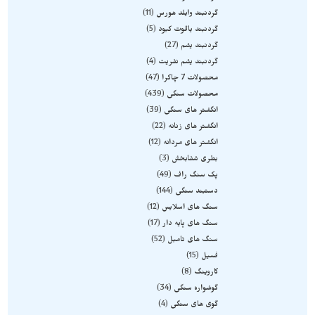
گردنبند وایلد هورس
11
گردنبند یاقوت کبود
5
گردنبند یشم
27
گردنبند یشم نفریت
4
محصولات 7 چاکرا
47
محصولات سنگی
439
انگشتر های سنگی
39
انگشتر های زنانه
22
انگشتر های مردانه
12
بطری شفابخش
3
پک سنگ راف
49
دستبند سنگی
144
سنگ های اسلایس
12
سنگ های پایه دار
17
سنگ های تامبل
52
فسیل
15
کاروینگ
8
گوشواره سنگی
34
گوی های سنگی
4