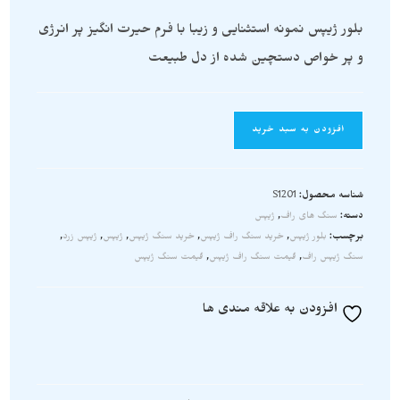
بلور ژیپس نمونه استثنایی و زیبا با فرم حیرت انگیز پر انرژی
و پر خواص دستچین شده از دل طبیعت
افزودن به سبد خرید
شناسه محصول:
S1201
دسته:
سنگ های راف
,
ژیپس
برچسب:
بلور ژیپس
,
خرید سنگ راف ژیپس
,
خرید سنگ ژیپس
,
ژیپس
,
ژیپس زرد
,
سنگ ژیپس راف
,
قیمت سنگ راف ژیپس
,
قیمت سنگ ژیپس
افزودن به علاقه مندی ها