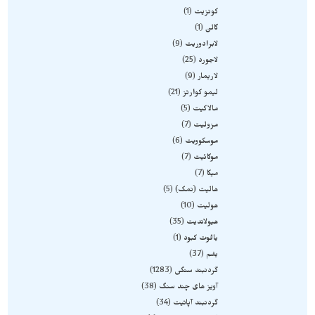
کونزیت
1
گالن
1
لابرادوریت
9
لاجورد
25
لاریمار
9
لیمو کوارتز
21
مالاکیت
5
مزولیت
7
موسکوویت
6
موکائیت
7
میکا
7
هالیت (نمک)
5
هولیت
10
هیولاندیت
35
یاقوت کبود
1
یشم
37
گردنبند سنگی
1283
آویز های چند سنگ
38
گردنبند آپاتیت
34