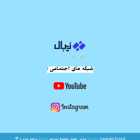
شبکه های اجتماعی :
Copyright [2024] ------ تمامی حقوق محفوظ میباشد ----- ساخته شده با 💙