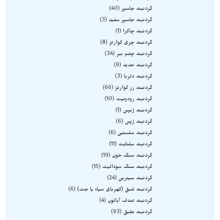
گردنبند جاسپر
40
گردنبند جاسپر سفید
3
گردنبند چاکرا
1
گردنبند چری کوارتز
8
گردنبند چشم ببر
34
گردنبند حدید
9
گردنبند دلربا
3
گردنبند رز کوارتز
66
گردنبند رودونیت
10
گردنبند ژبپس
1
گردنبند ژپس
6
گردنبند سلستین
6
گردنبند سلنایت
11
گردنبند سنگ خون
19
گردنبند سنگ سودالیت
15
گردنبند سیترین
24
گردنبند شبق (کهربای سیاه یا جت)
6
گردنبند صدف آبالون
4
گردنبند عقیق
93