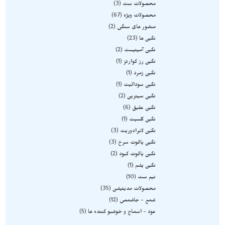
محصولات ست
3
محصولات ویژه
67
منشور های سنگی
2
نگین ها
23
نگین آمیتیست
2
نگین رز کوارتز
1
نگین زمرد
1
نگین سودالیت
1
نگین سیترین
2
نگین عقیق
6
نگین کلسیت
1
نگین لابرادوریت
3
نگین یاقوت سرخ
3
نگین یاقوت کبود
2
نگین یشم
1
نیم ست
10
محصولات مدیتیشن
35
شمع - جاشمعی
12
عود - اسماج و خوشبو کننده ها
5