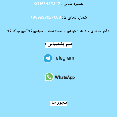
شماره تماس :
02165435547
شماره تماس 2 :
989999927688+
دفتر مرکزی و کارگاه : تهران - صفادشت - خیابان 13 آبان پلاک 13
تیم پشتیبانی :
مجوز ها :