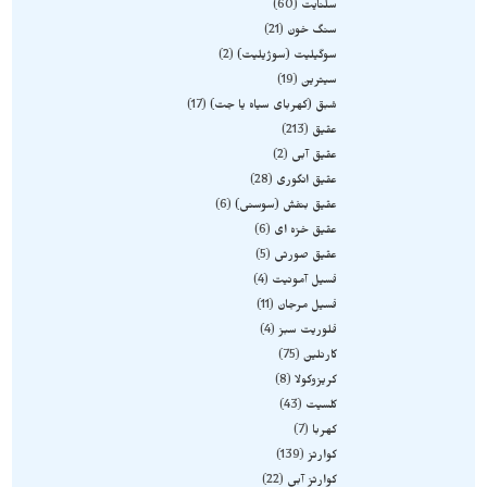
سلنایت
60
سنگ خون
21
سوگیلیت (سوژیلیت)
2
سیترین
19
شبق (کهربای سیاه یا جت)
17
عقیق
213
عقیق آبی
2
عقیق انگوری
28
عقیق بنفش (سوسنی)
6
عقیق خزه ای
6
عقیق صورتی
5
فسیل آمونیت
4
فسیل مرجان
11
فلوریت سبز
4
کارنلین
75
کریزوکولا
8
کلسیت
43
کهربا
7
کوارتز
139
کوارتز آبی
22