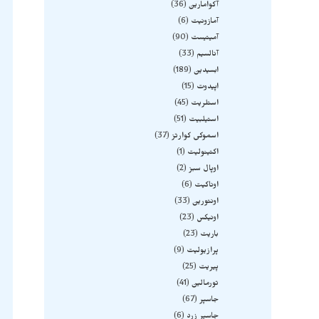
آکوامارین
36
آمازونیت
6
آمیتیست
90
آنالسیم
33
ابسیدین
189
اپیدوت
15
استلریت
45
استیلبیت
51
اسموکی کوارتز
37
اکتینولیت
1
اوپال سبز
2
اوناکیت
6
اونتورین
33
اونیکس
23
باریت
23
پرازیولیت
9
پیریت
25
تورمالین
41
جاسپر
67
جاسپر زرد
6