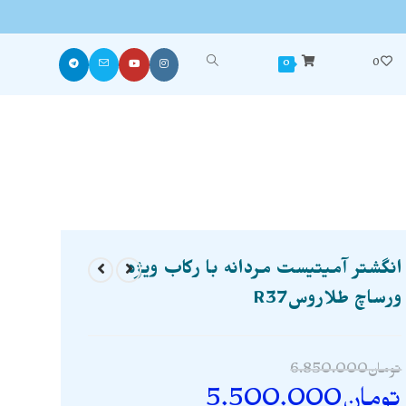
0
0
انگشتر آمیتیست مردانه با رکاب ویژه
ورساچ طلاروسR37
تومان
6.850.000
تومان
5.500.000