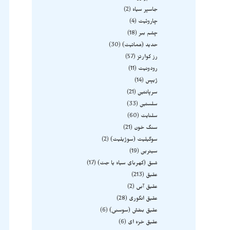
جاسپر سیاه
2
چاروئیت
4
چشم ببر
18
حدید (هماتیت)
30
رز کوارتز
57
رودونیت
11
ژیپس
14
سرپانتین
21
سلستین
33
سلنایت
60
سنگ خون
21
سوگیلیت (سوژیلیت)
2
سیترین
19
شبق (کهربای سیاه یا جت)
17
عقیق
213
عقیق آبی
2
عقیق انگوری
28
عقیق بنفش (سوسنی)
6
عقیق خزه ای
6