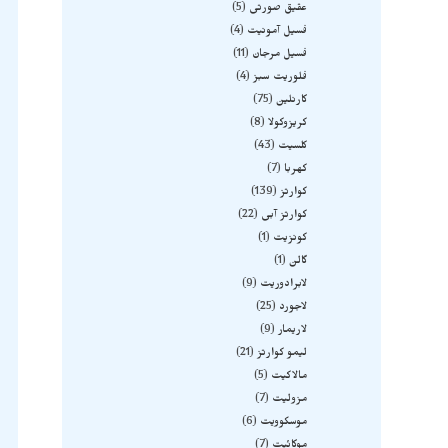
عقیق صورتی
5
فسیل آمونیت
4
فسیل مرجان
11
فلوریت سبز
4
کارنلین
75
کریزوکولا
8
کلسیت
43
کهربا
7
کوارتز
139
کوارتز آبی
22
کونزیت
1
گالن
1
لابرادوریت
9
لاجورد
25
لاریمار
9
لیمو کوارتز
21
مالاکیت
5
مزولیت
7
موسکوویت
6
موکائیت
7