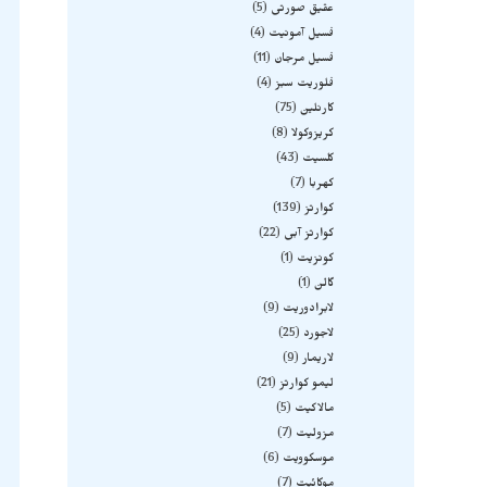
عقیق صورتی
5
فسیل آمونیت
4
فسیل مرجان
11
فلوریت سبز
4
کارنلین
75
کریزوکولا
8
کلسیت
43
کهربا
7
کوارتز
139
کوارتز آبی
22
کونزیت
1
گالن
1
لابرادوریت
9
لاجورد
25
لاریمار
9
لیمو کوارتز
21
مالاکیت
5
مزولیت
7
موسکوویت
6
موکائیت
7