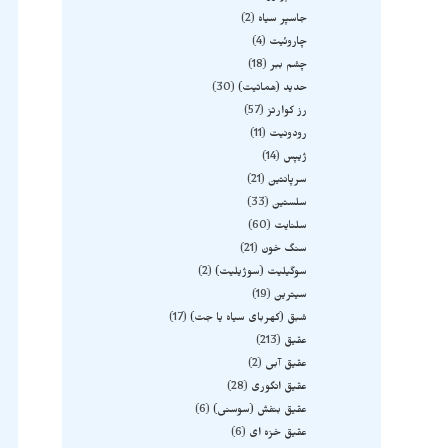
جاسپر سیاه
2
چاروئیت
4
چشم ببر
18
حدید (هماتیت)
30
رز کوارتز
57
رودونیت
11
ژیپس
14
سرپانتین
21
سلستین
33
سلنایت
60
سنگ خون
21
سوگیلیت (سوژیلیت)
2
سیترین
19
شبق (کهربای سیاه یا جت)
17
عقیق
213
عقیق آبی
2
عقیق انگوری
28
عقیق بنفش (سوسنی)
6
عقیق خزه ای
6