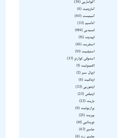
آکوامارین
36
آمازونیت
6
آمیتیست
90
آنالسیم
33
ابسیدین
189
اپیدوت
15
استلریت
45
استیلبیت
51
اسموکی کوارتز
37
اکتینولیت
1
اوپال سبز
2
اوناکیت
6
اونتورین
33
اونیکس
23
باریت
23
پرازیولیت
9
پیریت
25
تورمالین
41
جاسپر
67
جاسپر زرد
6