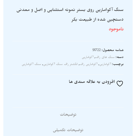
سنگ آکوامارین روی بستر نمونه استثنایی و اصل و معدنی
دستچین شده از طبیعت بکر
ناموجود
شناسه محصول:
S1722
دسته:
سنگ های راف
,
آکوامارین
برچسب:
آکوامارین
,
آکوامارین راف
,
انگشتر راف سنگ آکوامارین
,
سنگ آکوامارین
افزودن به علاقه مندی ها
توضیحات
توضیحات تکمیلی