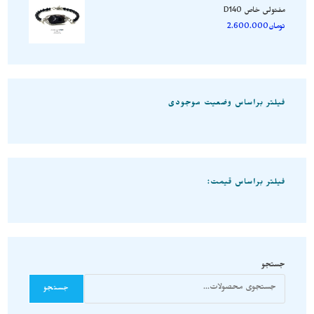
مفتولی خاص D140
تومان
2.600.000
فیلتر براساس وضعیت موجودی
فیلتر براساس قیمت:
جستجو
جستجو