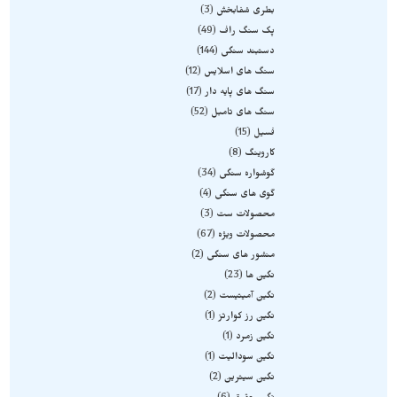
بطری شفابخش
3
پک سنگ راف
49
دستبند سنگی
144
سنگ های اسلایس
12
سنگ های پایه دار
17
سنگ های تامبل
52
فسیل
15
کاروینگ
8
گوشواره سنگی
34
گوی های سنگی
4
محصولات ست
3
محصولات ویژه
67
منشور های سنگی
2
نگین ها
23
نگین آمیتیست
2
نگین رز کوارتز
1
نگین زمرد
1
نگین سودالیت
1
نگین سیترین
2