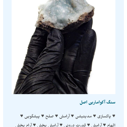
سنگ آکوامارین اصل
♥ پاکسازی ♥ مدیتیشن ♥ آرامش ♥ صلح ♥ پیشگویی ♥
الهام ♥ آرامش ♥ قدرت درونی ♥ آرامش بخش ♥ آرام بخش