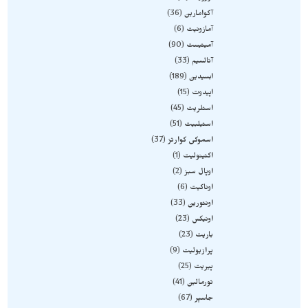
آکوامارین
36
آمازونیت
6
آمیتیست
90
آنالسیم
33
ابسیدین
189
اپیدوت
15
استلریت
45
استیلبیت
51
اسموکی کوارتز
37
اکتینولیت
1
اوپال سبز
2
اوناکیت
6
اونتورین
33
اونیکس
23
باریت
23
پرازیولیت
9
پیریت
25
تورمالین
41
جاسپر
67