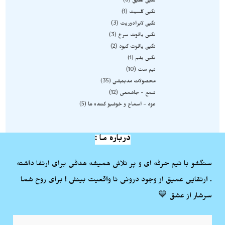
نگین عقیق
6
نگین کلسیت
1
نگین لابرادوریت
3
نگین یاقوت سرخ
3
نگین یاقوت کبود
2
نگین یشم
1
نیم ست
10
محصولات مدیتیشن
35
شمع - جاشمعی
12
عود - اسماج و خوشبو کننده ها
5
درباره ما :
سنگشو با تیم حرفه ای و پر تلاش همیشه هدفی برای ارتفا داشته
. ارتقایی عمیق از وجود درونی تا واقعیت بینش ! برای روح شما
سرشار از عشق 💙