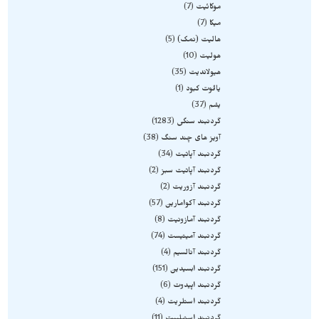
موکائیت
7
میکا
7
هالیت (نمک)
5
هولیت
10
هیولاندیت
35
یاقوت کبود
1
یشم
37
گردنبند سنگی
1283
آویز های چند سنگ
38
گردنبند آپاتیت
34
گردنبند آپاتیت سبز
2
گردنبند آزوریت
2
گردنبند آکوامارین
57
گردنبند آمازونیت
8
گردنبند آمیتیست
74
گردنبند آنالسیم
4
گردنبند ابسیدین
151
گردنبند اپیدوت
6
گردنبند استلریت
4