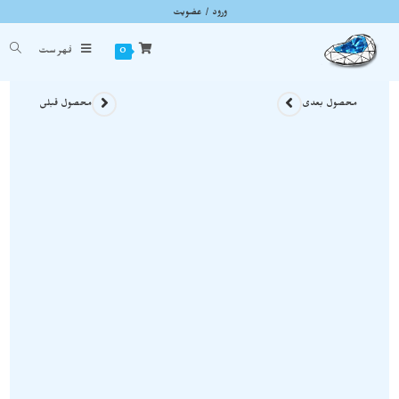
ورود / عضویت
آکوامارین روی بستر نمونه استثنایی و اصل و معدنی S1722
شما اینجا هستید
خانه
»
سنگ های راف
»
آکوامارین روی بستر نمونه استثنایی و اصل و معدنی S1722
0
فهرست
محصول بعدی
محصول قبلی