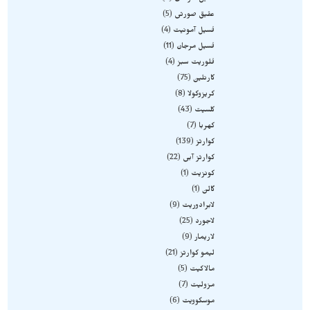
عقیق صورتی
5
فسیل آمونیت
4
فسیل مرجان
11
فلوریت سبز
4
کارنلین
75
کریزوکولا
8
کلسیت
43
کهربا
7
کوارتز
139
کوارتز آبی
22
کونزیت
1
گالن
1
لابرادوریت
9
لاجورد
25
لاریمار
9
لیمو کوارتز
21
مالاکیت
5
مزولیت
7
موسکوویت
6