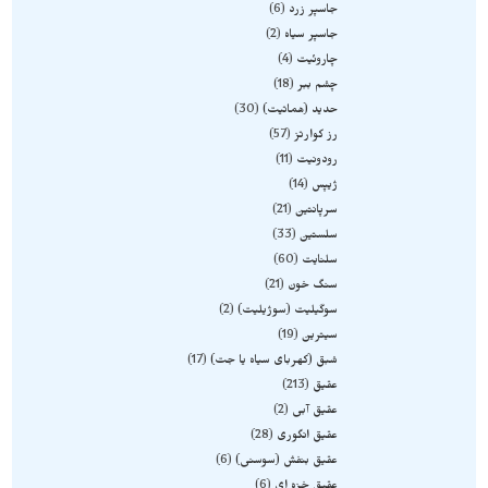
جاسپر زرد
6
جاسپر سیاه
2
چاروئیت
4
چشم ببر
18
حدید (هماتیت)
30
رز کوارتز
57
رودونیت
11
ژیپس
14
سرپانتین
21
سلستین
33
سلنایت
60
سنگ خون
21
سوگیلیت (سوژیلیت)
2
سیترین
19
شبق (کهربای سیاه یا جت)
17
عقیق
213
عقیق آبی
2
عقیق انگوری
28
عقیق بنفش (سوسنی)
6
عقیق خزه ای
6