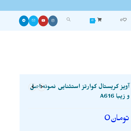
0
0
آویز کریستال کوارتز استثنایی نمونه اصل
و زیبا A616
تومان
0