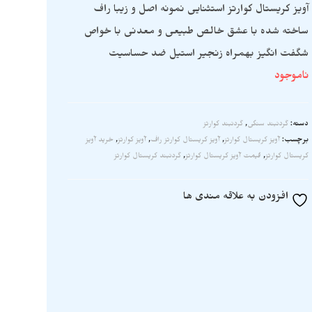
آویز کریستال کوارتز استثنایی نمونه اصل و زیبا راف
ساخته شده با عشق خالص طبیعی و معدنی با خواص
شگفت انگیز بهمراه زنجیر استیل ضد حساسیت
ناموجود
دسته:
گردنبند سنگی
,
گردنبند کوارتز
برچسب:
آویز کریستال کوارتز
,
آویز کریستال کوارتز راف
,
آویز کوارتز
,
خرید آویز
کریستال کوارتز
,
قیمت آویز کریستال کوارتز
,
گردنبند کریستال کوارتز
افزودن به علاقه مندی ها