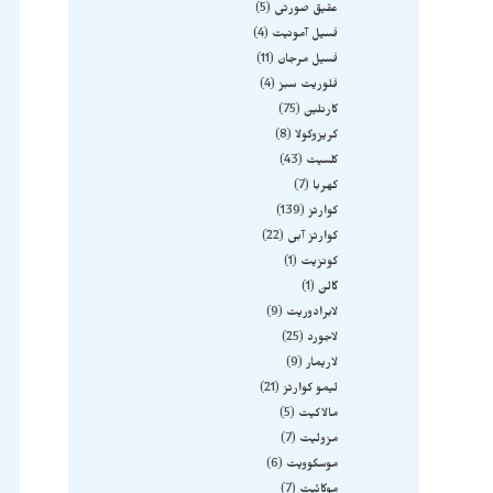
عقیق صورتی
5
فسیل آمونیت
4
فسیل مرجان
11
فلوریت سبز
4
کارنلین
75
کریزوکولا
8
کلسیت
43
کهربا
7
کوارتز
139
کوارتز آبی
22
کونزیت
1
گالن
1
لابرادوریت
9
لاجورد
25
لاریمار
9
لیمو کوارتز
21
مالاکیت
5
مزولیت
7
موسکوویت
6
موکائیت
7