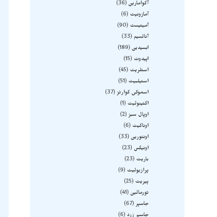
آکوامارین
36
آمازونیت
6
آمیتیست
90
آنالسیم
33
ابسیدین
189
اپیدوت
15
استلریت
45
استیلبیت
51
اسموکی کوارتز
37
اکتینولیت
1
اوپال سبز
2
اوناکیت
6
اونتورین
33
اونیکس
23
باریت
23
پرازیولیت
9
پیریت
25
تورمالین
41
جاسپر
67
جاسپر زرد
6