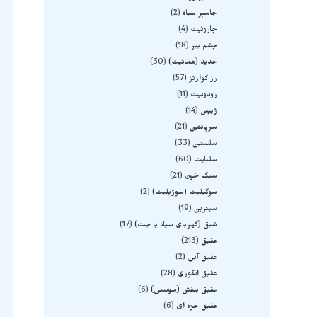
جاسپر سیاه
2
چاروئیت
4
چشم ببر
18
حدید (هماتیت)
30
رز کوارتز
57
رودونیت
11
ژیپس
14
سرپانتین
21
سلستین
33
سلنایت
60
سنگ خون
21
سوگیلیت (سوژیلیت)
2
سیترین
19
شبق (کهربای سیاه یا جت)
17
عقیق
213
عقیق آبی
2
عقیق انگوری
28
عقیق بنفش (سوسنی)
6
عقیق خزه ای
6