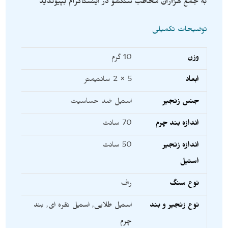
به جمع هزاران مخاطب سنگشو در اینستاگرام بپیوندید
توضیحات تکمیلی
وزن
10 گرم
ابعاد
5 × 2 سانتیمتر
جنس زنجیر
استیل ضد حساسیت
اندازه بند چرم
70 سانت
اندازه زنجیر
50 سانت
استیل
نوع سنگ
راف
نوع زنجیر و بند
استیل طلایی
,
استیل نقره ای
,
بند
چرم