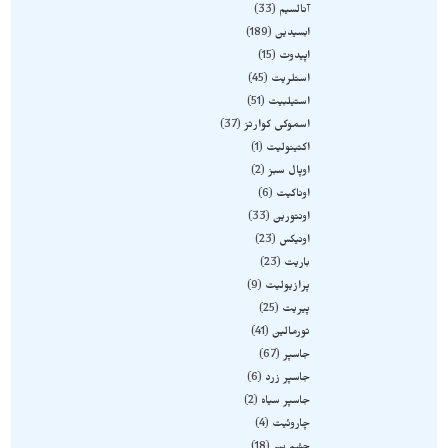
آنالسیم
33
ابسیدین
189
اپیدوت
15
استلریت
45
استیلبیت
51
اسموکی کوارتز
37
اکتینولیت
1
اوپال سبز
2
اوناکیت
6
اونتورین
33
اونیکس
23
باریت
23
پرازیولیت
9
پیریت
25
تورمالین
41
جاسپر
67
جاسپر زرد
6
جاسپر سیاه
2
چاروئیت
4