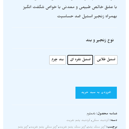
با عشق خالص طبیعی و معدنی با خواص شگفت انگیز
بهمراه زنجیر استیل ضد حساسیت
نوع زنجیر و بند
استیل طلایی
استیل نقره ای
بند چرم
افزودن به سبد خرید
شناسه محصول:
نامعلوم
دسته:
گردنبند سنگی
,
گردنبند یشم نفریت
برچسب:
آویز سنگ یشم
,
آویز سنگ یشم نفریت
,
آویز سنگی یشم نفریت
,
آویز یشم