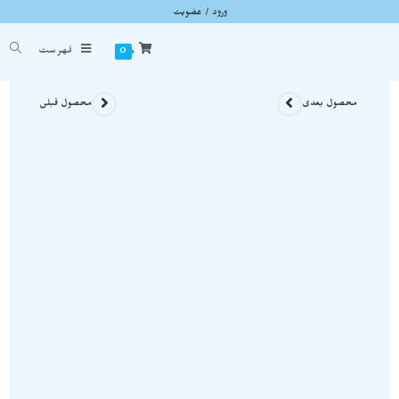
ورود / عضویت
آویز سنگ یشم نفریت نمونه استثنایی و معدنی A1146
شما اینجا هستید
خانه
»
گردنبند سنگی
»
آویز سنگ یشم نفریت نمونه استثنایی و معدنی A1146
0
فهرست
محصول بعدی
محصول قبلی