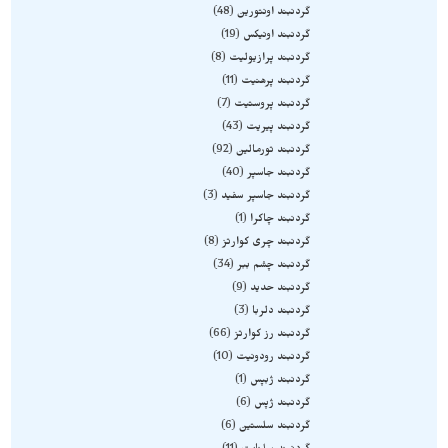
گردنبند اونتورین
48
گردنبند اونیکس
19
گردنبند پرازیولیت
8
گردنبند پرهنیت
11
گردنبند پروستیت
7
گردنبند پیریت
43
گردنبند تورمالین
92
گردنبند جاسپر
40
گردنبند جاسپر سفید
3
گردنبند چاکرا
1
گردنبند چری کوارتز
8
گردنبند چشم ببر
34
گردنبند حدید
9
گردنبند دلربا
3
گردنبند رز کوارتز
66
گردنبند رودونیت
10
گردنبند ژبپس
1
گردنبند ژپس
6
گردنبند سلستین
6