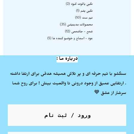
نگین یاقوت کبود
2
نگین یشم
1
نیم ست
10
محصولات مدیتیشن
35
شمع - جاشمعی
12
عود - اسماج و خوشبو کننده ها
5
درباره ما :
سنگشو با تیم حرفه ای و پر تلاش همیشه هدفی برای ارتفا داشته
. ارتقایی عمیق از وجود درونی تا واقعیت بینش ! برای روح شما
سرشار از عشق 💙
ورود / ثبت نام