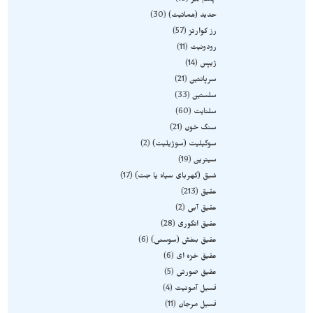
چشم ببر
18
حدید (هماتیت)
30
رز کوارتز
57
رودونیت
11
ژیپس
14
سرپانتین
21
سلستین
33
سلنایت
60
سنگ خون
21
سوگیلیت (سوژیلیت)
2
سیترین
19
شبق (کهربای سیاه یا جت)
17
عقیق
213
عقیق آبی
2
عقیق انگوری
28
عقیق بنفش (سوسنی)
6
عقیق خزه ای
6
عقیق صورتی
5
فسیل آمونیت
4
فسیل مرجان
11