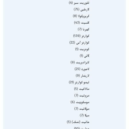
فلوریت سبز
4
کارنلین
75
کریزوکولا
8
کلسیت
43
کهربا
7
کوارتز
139
کوارتز آبی
22
کونزیت
1
گالن
1
لابرادوریت
9
لاجورد
25
لاریمار
9
لیمو کوارتز
21
مالاکیت
5
مزولیت
7
موسکوویت
6
موکائیت
7
میکا
7
هالیت (نمک)
5