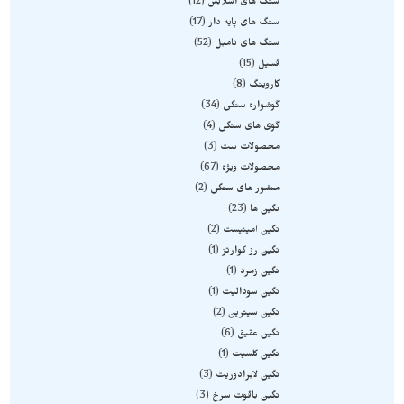
سنگ های اسلایس
12
سنگ های پایه دار
17
سنگ های تامبل
52
فسیل
15
کاروینگ
8
گوشواره سنگی
34
گوی های سنگی
4
محصولات ست
3
محصولات ویژه
67
منشور های سنگی
2
نگین ها
23
نگین آمیتیست
2
نگین رز کوارتز
1
نگین زمرد
1
نگین سودالیت
1
نگین سیترین
2
نگین عقیق
6
نگین کلسیت
1
نگین لابرادوریت
3
نگین یاقوت سرخ
3