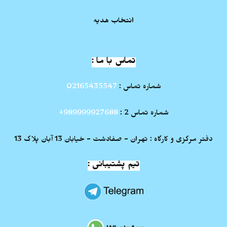
انتخاب هدیه
تماس با ما :
شماره تماس :
02165435547
شماره تماس 2 :
989999927688+
دفتر مرکزی و کارگاه : تهران - صفادشت - خیابان 13 آبان پلاک 13
تیم پشتیبانی :