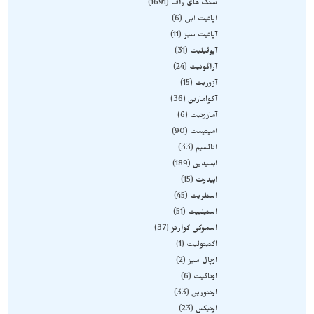
سنگ های راف
1691
آپاتیت آبی
6
آپاتیت سبز
11
آپوفیلیت
31
آراگونیت
24
آزوریت
15
آکوامارین
36
آمازونیت
6
آمیتیست
90
آنالسیم
33
ابسیدین
189
اپیدوت
15
استلریت
45
استیلبیت
51
اسموکی کوارتز
37
اکتینولیت
1
اوپال سبز
2
اوناکیت
6
اونتورین
33
اونیکس
23