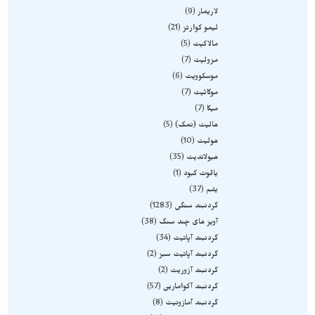
لاریمار
9
لیمو کوارتز
21
مالاکیت
5
مزولیت
7
موسکوویت
6
موکائیت
7
میکا
7
هالیت (نمک)
5
هولیت
10
هیولاندیت
35
یاقوت کبود
1
یشم
37
گردنبند سنگی
1283
آویز های چند سنگ
38
گردنبند آپاتیت
34
گردنبند آپاتیت سبز
2
گردنبند آزوریت
2
گردنبند آکوامارین
57
گردنبند آمازونیت
8