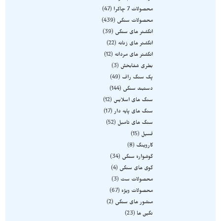
محصولات 7 چاکرا
47
محصولات سنگی
439
انگشتر های سنگی
39
انگشتر های زنانه
22
انگشتر های مردانه
12
بطری شفابخش
3
پک سنگ راف
49
دستبند سنگی
144
سنگ های اسلایس
12
سنگ های پایه دار
17
سنگ های تامبل
52
فسیل
15
کاروینگ
8
گوشواره سنگی
34
گوی های سنگی
4
محصولات ست
3
محصولات ویژه
67
منشور های سنگی
2
نگین ها
23