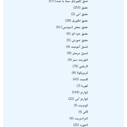
شبق (کهربای سیاه یا جت)
17
عقیق
213
عقیق آبی
2
عقیق انگوری
28
عقیق بنفش (سوسنی)
6
عقیق خزه ای
6
عقیق صورتی
5
فسیل آمونیت
4
فسیل مرجان
11
فلوریت سبز
4
کارنلین
75
کریزوکولا
8
کلسیت
43
کهربا
7
کوارتز
139
کوارتز آبی
22
کونزیت
1
گالن
1
لابرادوریت
9
لاجورد
25