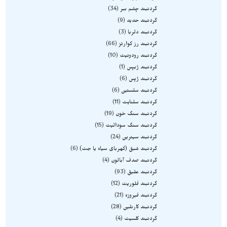
گردنبند چشم ببر
34
گردنبند حدید
9
گردنبند دلربا
3
گردنبند رز کوارتز
66
گردنبند رودونیت
10
گردنبند ژبپس
1
گردنبند ژپس
6
گردنبند سلستین
6
گردنبند سلنایت
11
گردنبند سنگ خون
19
گردنبند سنگ سودالیت
15
گردنبند سیترین
24
گردنبند شبق (کهربای سیاه یا جت)
6
گردنبند صدف آبالون
4
گردنبند عقیق
93
گردنبند فلوریت
12
گردنبند فیروزه
21
گردنبند کارنلین
28
گردنبند کلسیت
4