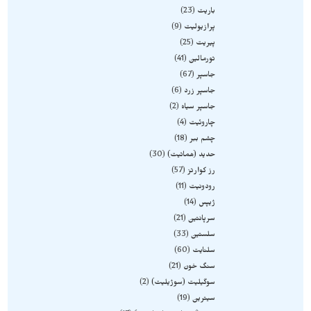
باریت
23
پرازیولیت
9
پیریت
25
تورمالین
41
جاسپر
67
جاسپر زرد
6
جاسپر سیاه
2
چاروئیت
4
چشم ببر
18
حدید (هماتیت)
30
رز کوارتز
57
رودونیت
11
ژیپس
14
سرپانتین
21
سلستین
33
سلنایت
60
سنگ خون
21
سوگیلیت (سوژیلیت)
2
سیترین
19