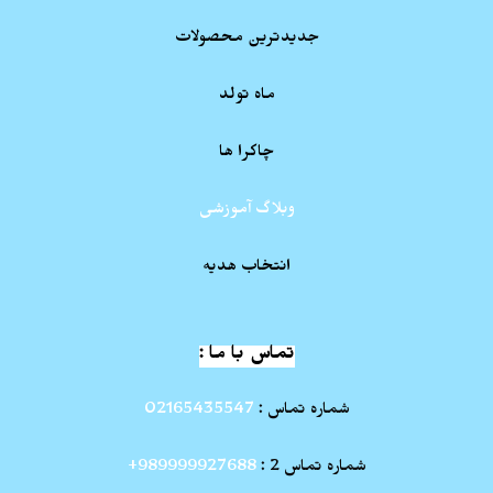
جدیدترین محصولات
ماه تولد
چاکرا ها
وبلاگ آموزشی
انتخاب هدیه
تماس با ما :
شماره تماس :
02165435547
شماره تماس 2 :
989999927688+