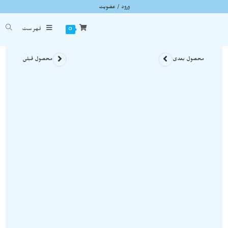
ورود / عضویت
آویز سنگی جاسپر قرمز راف و معدنی A896
شما اینجا هستید
خانه
»
گردنبند سنگی
»
آویز سنگی جاسپر قرمز راف و معدنی A896
0
فهرست
محصول بعدی
محصول قبلی