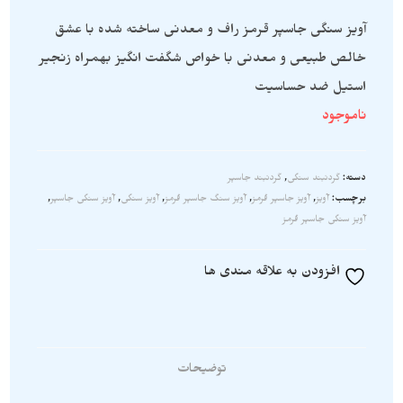
آویز سنگی جاسپر قرمز راف و معدنی ساخته شده با عشق
خالص طبیعی و معدنی با خواص شگفت انگیز بهمراه زنجیر
استیل ضد حساسیت
ناموجود
دسته:
گردنبند سنگی
,
گردنبند جاسپر
برچسب:
آویز
,
آویز جاسپر قرمز
,
آویز سنگ جاسپر قرمز
,
آویز سنگی
,
آویز سنگی جاسپر
,
آویز سنگی جاسپر قرمز
افزودن به علاقه مندی ها
توضیحات