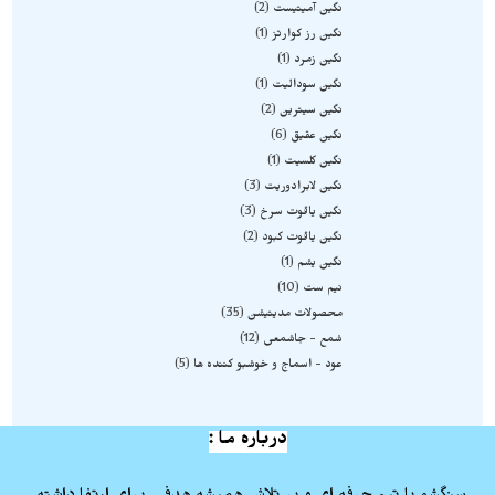
نگین آمیتیست
2
نگین رز کوارتز
1
نگین زمرد
1
نگین سودالیت
1
نگین سیترین
2
نگین عقیق
6
نگین کلسیت
1
نگین لابرادوریت
3
نگین یاقوت سرخ
3
نگین یاقوت کبود
2
نگین یشم
1
نیم ست
10
محصولات مدیتیشن
35
شمع - جاشمعی
12
عود - اسماج و خوشبو کننده ها
5
درباره ما :