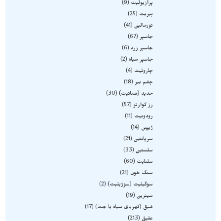
پرازیولیت
9
پیریت
25
تورمالین
41
جاسپر
67
جاسپر زرد
6
جاسپر سیاه
2
چاروئیت
4
چشم ببر
18
حدید (هماتیت)
30
رز کوارتز
57
رودونیت
11
ژیپس
14
سرپانتین
21
سلستین
33
سلنایت
60
سنگ خون
21
سوگیلیت (سوژیلیت)
2
سیترین
19
شبق (کهربای سیاه یا جت)
17
عقیق
213