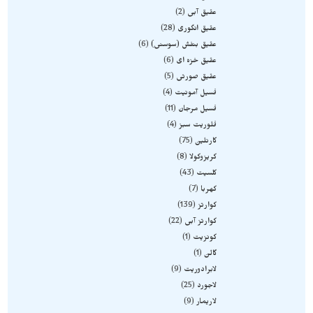
عقیق آبی
2
عقیق انگوری
28
عقیق بنفش (سوسنی)
6
عقیق خزه ای
6
عقیق صورتی
5
فسیل آمونیت
4
فسیل مرجان
11
فلوریت سبز
4
کارنلین
75
کریزوکولا
8
کلسیت
43
کهربا
7
کوارتز
139
کوارتز آبی
22
کونزیت
1
گالن
1
لابرادوریت
9
لاجورد
25
لاریمار
9