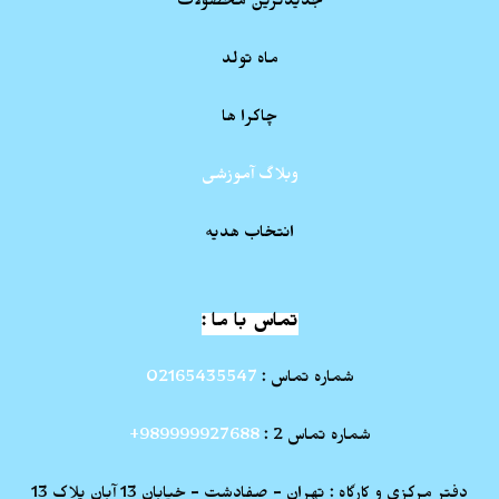
جدیدترین محصولات
ماه تولد
چاکرا ها
وبلاگ آموزشی
انتخاب هدیه
تماس با ما :
شماره تماس :
02165435547
شماره تماس 2 :
989999927688+
دفتر مرکزی و کارگاه : تهران - صفادشت - خیابان 13 آبان پلاک 13