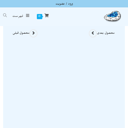
ورود / عضویت
آویز راف عقیق نمونه معدنی و استثنایی A1376
شما اینجا هستید
خانه
»
گردنبند سنگی
»
آویز راف عقیق نمونه معدنی و استثنایی A1376
0
فهرست
محصول بعدی
محصول قبلی