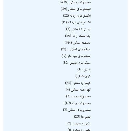
محصولات سنگی
439
انگشتر های سنگی
39
انگشتر های زنانه
22
انگشتر های مردانه
12
بطری شفابخش
3
پک سنگ راف
49
دستبند سنگی
144
سنگ های اسلایس
12
سنگ های پایه دار
17
سنگ های تامبل
52
فسیل
15
کاروینگ
8
گوشواره سنگی
34
گوی های سنگی
4
محصولات ست
3
محصولات ویژه
67
منشور های سنگی
2
نگین ها
23
نگین آمیتیست
2
نگین رز کوارتز
1