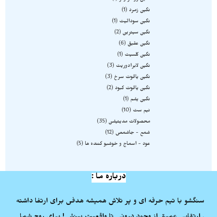
نگین زمرد
1
نگین سودالیت
1
نگین سیترین
2
نگین عقیق
6
نگین کلسیت
1
نگین لابرادوریت
3
نگین یاقوت سرخ
3
نگین یاقوت کبود
2
نگین یشم
1
نیم ست
10
محصولات مدیتیشن
35
شمع - جاشمعی
12
عود - اسماج و خوشبو کننده ها
5
درباره ما :
سنگشو با تیم حرفه ای و پر تلاش همیشه هدفی برای ارتفا داشته