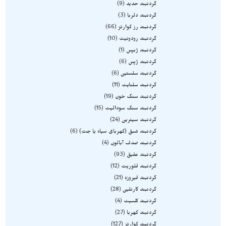
گردنبند حدید
9
گردنبند دلربا
3
گردنبند رز کوارتز
66
گردنبند رودونیت
10
گردنبند ژبپس
1
گردنبند ژپس
6
گردنبند سلستین
6
گردنبند سلنایت
11
گردنبند سنگ خون
19
گردنبند سنگ سودالیت
15
گردنبند سیترین
24
گردنبند شبق (کهربای سیاه یا جت)
6
گردنبند صدف آبالون
4
گردنبند عقیق
93
گردنبند فلوریت
12
گردنبند فیروزه
21
گردنبند کارنلین
28
گردنبند کلسیت
4
گردنبند کهربا
27
گردنبند کوارتز
127