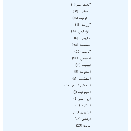
آپاتیت سبز
11
آپوفیلیت
31
آراگونیت
24
آزوریت
15
آکوامارین
36
آمازونیت
6
آمیتیست
90
آنالسیم
33
ابسیدین
189
اپیدوت
15
استلریت
45
استیلبیت
51
اسموکی کوارتز
37
اکتینولیت
1
اوپال سبز
2
اوناکیت
6
اونتورین
33
اونیکس
23
باریت
23