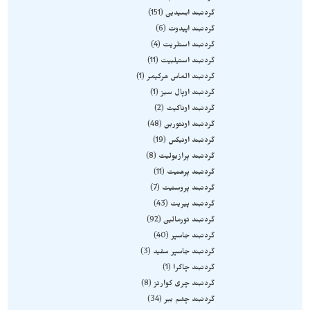
گردنبند ابسیدین
151
گردنبند اپیدوت
6
گردنبند استلریت
4
گردنبند استیلبیت
11
گردنبند الماس هرکیمر
1
گردنبند اوپال سبز
1
گردنبند اوناکیت
2
گردنبند اونتورین
48
گردنبند اونیکس
19
گردنبند پرازیولیت
8
گردنبند پرهنیت
11
گردنبند پروستیت
7
گردنبند پیریت
43
گردنبند تورمالین
92
گردنبند جاسپر
40
گردنبند جاسپر سفید
3
گردنبند چاکرا
1
گردنبند چری کوارتز
8
گردنبند چشم ببر
34