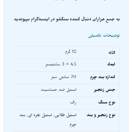
به جمع هزاران دنبال کننده سنگشو در اینستاگرام بپیوندید
توضیحات تکمیلی
وزن
12 گرم
ابعاد
4,5 × 3 سانتیمتر
اندازه بند چرم
70 سانتی متر
جنس زنجیر
استیل ضد حساسیت
نوع سنگ
راف
نوع زنجیر و بند
استیل طلایی
,
استیل نقره ای
,
بند
چرم