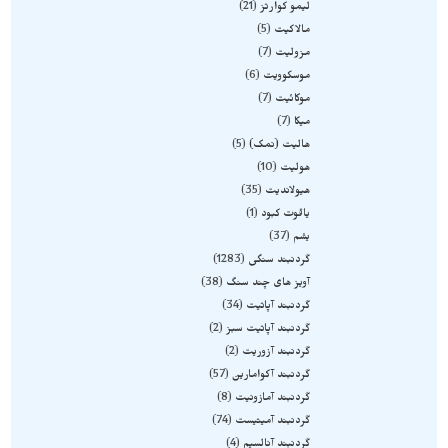
لیمو کوارتز
21
مالاکیت
5
مزولیت
7
موسکوویت
6
موکائیت
7
میکا
7
هالیت (نمک)
5
هولیت
10
هیولاندیت
35
یاقوت کبود
1
یشم
37
گردنبند سنگی
1283
آویز های چند سنگ
38
گردنبند آپاتیت
34
گردنبند آپاتیت سبز
2
گردنبند آزوریت
2
گردنبند آکوامارین
57
گردنبند آمازونیت
8
گردنبند آمیتیست
74
گردنبند آنالسیم
4