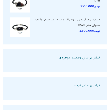
D141
تومان
3.550.000
دستبند بلک ابسیدین نمونه راف و صد در صد معدنی با قاب
مفتولی خاص D140
تومان
2.600.000
فیلتر براساس وضعیت موجودی
فیلتر براساس قیمت: