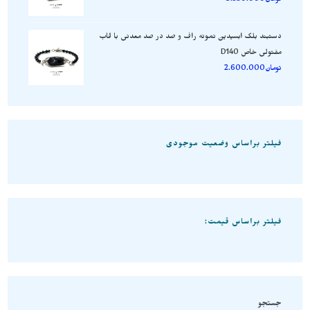
تومان
3.550.000
دستبند بلک ابسیدین نمونه راف و صد در صد معدنی با قاب
مفتولی خاص D140
تومان
2.600.000
فیلتر براساس وضعیت موجودی
فیلتر براساس قیمت:
جستجو