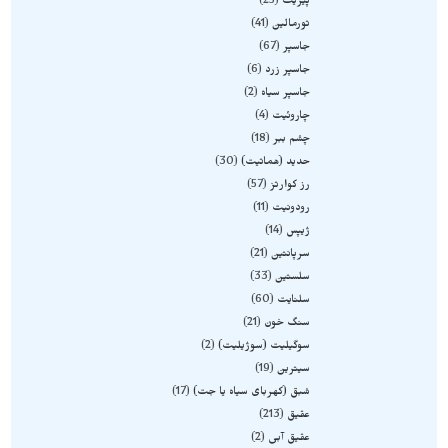
پیریت
25
تورمالین
41
جاسپر
67
جاسپر زرد
6
جاسپر سیاه
2
چاروئیت
4
چشم ببر
18
حدید (هماتیت)
30
رز کوارتز
57
رودونیت
11
ژیپس
14
سرپانتین
21
سلستین
33
سلنایت
60
سنگ خون
21
سوگیلیت (سوژیلیت)
2
سیترین
19
شبق (کهربای سیاه یا جت)
17
عقیق
213
عقیق آبی
2