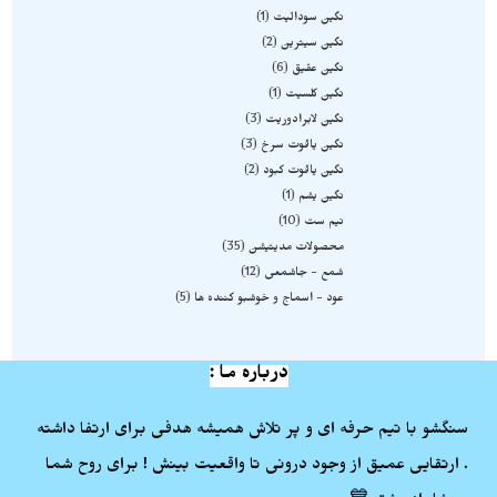
نگین سودالیت
1
نگین سیترین
2
نگین عقیق
6
نگین کلسیت
1
نگین لابرادوریت
3
نگین یاقوت سرخ
3
نگین یاقوت کبود
2
نگین یشم
1
نیم ست
10
محصولات مدیتیشن
35
شمع - جاشمعی
12
عود - اسماج و خوشبو کننده ها
5
درباره ما :
سنگشو با تیم حرفه ای و پر تلاش همیشه هدفی برای ارتفا داشته
. ارتقایی عمیق از وجود درونی تا واقعیت بینش ! برای روح شما