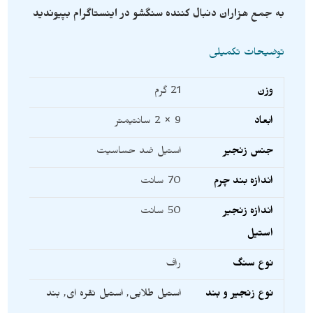
به جمع هزاران دنبال کننده سنگشو در اینستاگرام بپیوندید
توضیحات تکمیلی
وزن
21 گرم
ابعاد
9 × 2 سانتیمتر
جنس زنجیر
استیل ضد حساسیت
اندازه بند چرم
70 سانت
اندازه زنجیر
50 سانت
استیل
نوع سنگ
راف
نوع زنجیر و بند
استیل طلایی
,
استیل نقره ای
,
بند