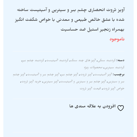
آویز ثروت انحصاری چشم ببر و سیترین و آمیتیست ساخته
شده با عشق خالص طبیعی و معدنی با خواص شگفت انگیز
بهمراه زنجیر استیل ضد حساسیت
ناموجود
دسته:
گردنبند سنگی
,
آویز های چند سنگ
,
گردنبند آمیتیست
,
گردنبند چشم ببر
,
گردنبند سیترین
,
محصولات ویژه
برچسب:
آویز آمیتیست
,
آویز ثروت
,
آویز چشم ببر
,
آویز چشم ببر و آمیتیست
,
آویز چشم
ببر و سیترین
,
آویز چشم ببر و سیترین و آمیتیست
,
آویز سیترین
,
خرید آویز ثروت
,
خواص آویز ثروت
,
قیمت آویز ثروت
افزودن به علاقه مندی ها