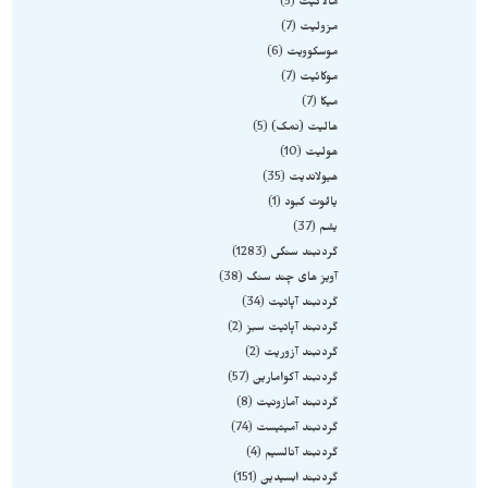
مالاکیت
5
مزولیت
7
موسکوویت
6
موکائیت
7
میکا
7
هالیت (نمک)
5
هولیت
10
هیولاندیت
35
یاقوت کبود
1
یشم
37
گردنبند سنگی
1283
آویز های چند سنگ
38
گردنبند آپاتیت
34
گردنبند آپاتیت سبز
2
گردنبند آزوریت
2
گردنبند آکوامارین
57
گردنبند آمازونیت
8
گردنبند آمیتیست
74
گردنبند آنالسیم
4
گردنبند ابسیدین
151