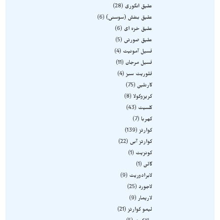
عقیق انگوری
28
عقیق بنفش (سوسنی)
6
عقیق خزه ای
6
عقیق صورتی
5
فسیل آمونیت
4
فسیل مرجان
11
فلوریت سبز
4
کارنلین
75
کریزوکولا
8
کلسیت
43
کهربا
7
کوارتز
139
کوارتز آبی
22
کونزیت
1
گالن
1
لابرادوریت
9
لاجورد
25
لاریمار
9
لیمو کوارتز
21