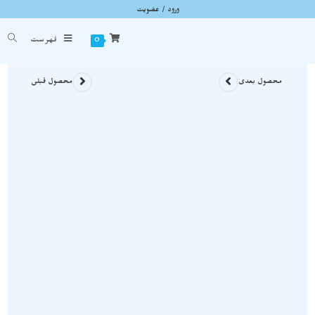
ورود / عضویت
آویز ثروت انحصاری چشم ببر و سیترین و آمیتیست A1116
شما اینجا هستید
خانه
»
گردنبند سنگی
»
آویز ثروت انحصاری چشم ببر و سیترین و آمیتیست A1116
0
فهرست
محصول بعدی
محصول قبلی