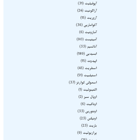
آپوفیلیت
31
آراگونیت
24
آزوریت
15
آکوامارین
36
آمازونیت
6
آمیتیست
90
آنالسیم
33
ابسیدین
189
اپیدوت
15
استلریت
45
استیلبیت
51
اسموکی کوارتز
37
اکتینولیت
1
اوپال سبز
2
اوناکیت
6
اونتورین
33
اونیکس
23
باریت
23
پرازیولیت
9