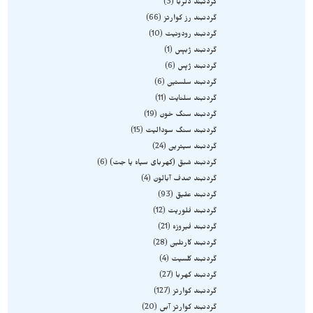
گردنبند دلربا
3
گردنبند رز کوارتز
66
گردنبند رودونیت
10
گردنبند ژبپس
1
گردنبند ژپس
6
گردنبند سلستین
6
گردنبند سلنایت
11
گردنبند سنگ خون
19
گردنبند سنگ سودالیت
15
گردنبند سیترین
24
گردنبند شبق (کهربای سیاه یا جت)
6
گردنبند صدف آبالون
4
گردنبند عقیق
93
گردنبند فلوریت
12
گردنبند فیروزه
21
گردنبند کارنلین
28
گردنبند کلسیت
4
گردنبند کهربا
27
گردنبند کوارتز
127
گردنبند کوارتز آبی
20