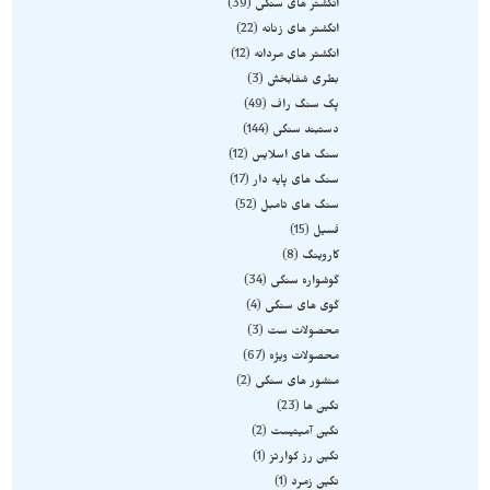
انگشتر های سنگی
39
انگشتر های زنانه
22
انگشتر های مردانه
12
بطری شفابخش
3
پک سنگ راف
49
دستبند سنگی
144
سنگ های اسلایس
12
سنگ های پایه دار
17
سنگ های تامبل
52
فسیل
15
کاروینگ
8
گوشواره سنگی
34
گوی های سنگی
4
محصولات ست
3
محصولات ویژه
67
منشور های سنگی
2
نگین ها
23
نگین آمیتیست
2
نگین رز کوارتز
1
نگین زمرد
1