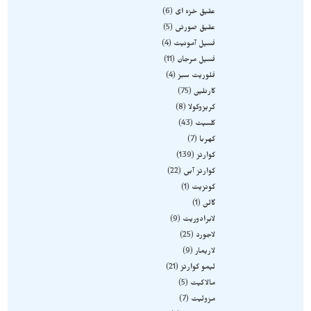
عقیق خزه ای
6
عقیق صورتی
5
فسیل آمونیت
4
فسیل مرجان
11
فلوریت سبز
4
کارنلین
75
کریزوکولا
8
کلسیت
43
کهربا
7
کوارتز
139
کوارتز آبی
22
کونزیت
1
گالن
1
لابرادوریت
9
لاجورد
25
لاریمار
9
لیمو کوارتز
21
مالاکیت
5
مزولیت
7