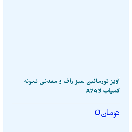
آویز تورمالین سبز راف و معدنی نمونه
کمیاب A743
تومان
0