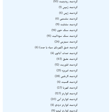
گردنبند رودونیت
10
گردنبند ژبپس
1
گردنبند ژپس
6
گردنبند سلستین
6
گردنبند سلنایت
11
گردنبند سنگ خون
19
گردنبند سنگ سودالیت
15
گردنبند سیترین
24
گردنبند شبق (کهربای سیاه یا جت)
6
گردنبند صدف آبالون
4
گردنبند عقیق
93
گردنبند فلوریت
12
گردنبند فیروزه
21
گردنبند کارنلین
28
گردنبند کلسیت
4
گردنبند کهربا
27
گردنبند کوارتز
127
گردنبند کوارتز آبی
20
گردنبند کوارتز دودی
4
گردنبند کوارتز لیمو
11