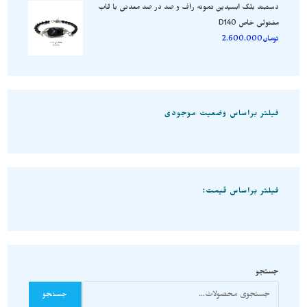
دستبند بلک ابسیدین نمونه راف و صد در صد معدنی با قاب
مفتولی خاص D140
تومان
2.600.000
فیلتر براساس وضعیت موجودی
فیلتر براساس قیمت:
جستجو
جستجو