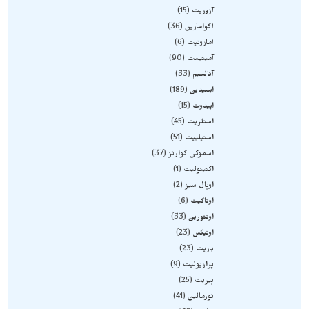
آزوریت
15
آکوامارین
36
آمازونیت
6
آمیتیست
90
آنالسیم
33
ابسیدین
189
اپیدوت
15
استلریت
45
استیلبیت
51
اسموکی کوارتز
37
اکتینولیت
1
اوپال سبز
2
اوناکیت
6
اونتورین
33
اونیکس
23
باریت
23
پرازیولیت
9
پیریت
25
تورمالین
41