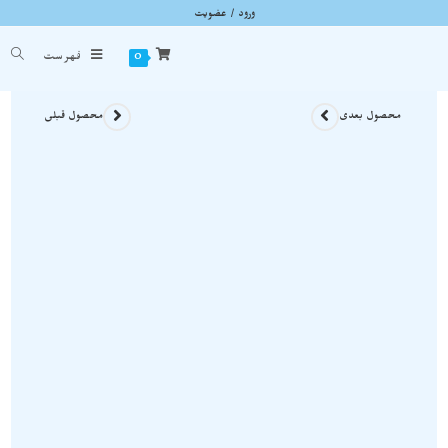
ورود / عضویت
آویز تورمالین سبز راف و معدنی نمونه کمیاب A743
شما اینجا هستید
خانه
»
گردنبند سنگی
»
آویز تورمالین سبز راف و معدنی نمونه کمیاب A743
0
فهرست
محصول بعدی
محصول قبلی