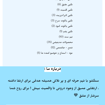
نگین عقیق
6
نگین کلسیت
1
نگین لابرادوریت
3
نگین یاقوت سرخ
3
نگین یاقوت کبود
2
نگین یشم
1
نیم ست
10
محصولات مدیتیشن
35
شمع - جاشمعی
12
عود - اسماج و خوشبو کننده ها
5
درباره ما :
سنگشو با تیم حرفه ای و پر تلاش همیشه هدفی برای ارتفا داشته
. ارتقایی عمیق از وجود درونی تا واقعیت بینش ! برای روح شما
سرشار از عشق 💙