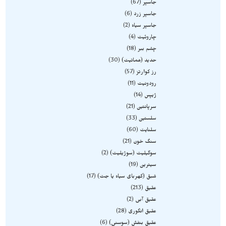
جاسپر
67
جاسپر زرد
6
جاسپر سیاه
2
چاروئیت
4
چشم ببر
18
حدید (هماتیت)
30
رز کوارتز
57
رودونیت
11
ژیپس
14
سرپانتین
21
سلستین
33
سلنایت
60
سنگ خون
21
سوگیلیت (سوژیلیت)
2
سیترین
19
شبق (کهربای سیاه یا جت)
17
عقیق
213
عقیق آبی
2
عقیق انگوری
28
عقیق بنفش (سوسنی)
6