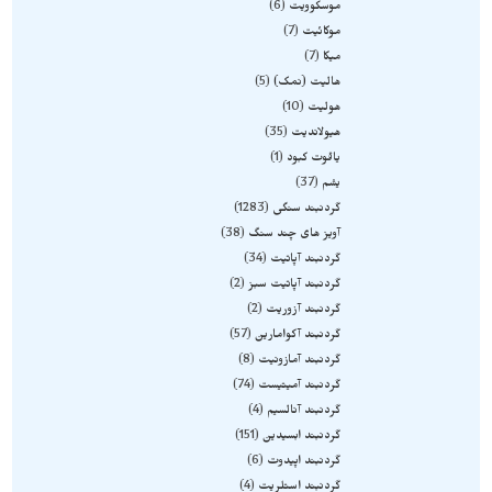
موسکوویت
6
موکائیت
7
میکا
7
هالیت (نمک)
5
هولیت
10
هیولاندیت
35
یاقوت کبود
1
یشم
37
گردنبند سنگی
1283
آویز های چند سنگ
38
گردنبند آپاتیت
34
گردنبند آپاتیت سبز
2
گردنبند آزوریت
2
گردنبند آکوامارین
57
گردنبند آمازونیت
8
گردنبند آمیتیست
74
گردنبند آنالسیم
4
گردنبند ابسیدین
151
گردنبند اپیدوت
6
گردنبند استلریت
4