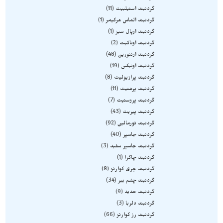
گردنبند استیلبیت
11
گردنبند الماس هرکیمر
1
گردنبند اوپال سبز
1
گردنبند اوناکیت
2
گردنبند اونتورین
48
گردنبند اونیکس
19
گردنبند پرازیولیت
8
گردنبند پرهنیت
11
گردنبند پروستیت
7
گردنبند پیریت
43
گردنبند تورمالین
92
گردنبند جاسپر
40
گردنبند جاسپر سفید
3
گردنبند چاکرا
1
گردنبند چری کوارتز
8
گردنبند چشم ببر
34
گردنبند حدید
9
گردنبند دلربا
3
گردنبند رز کوارتز
66