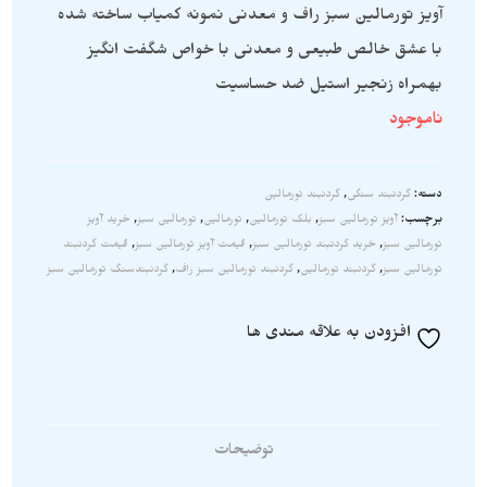
آویز تورمالین سبز راف و معدنی نمونه کمیاب ساخته شده
با عشق خالص طبیعی و معدنی با خواص شگفت انگیز
بهمراه زنجیر استیل ضد حساسیت
ناموجود
دسته:
گردنبند سنگی
,
گردنبند تورمالین
برچسب:
آویز تورمالین سبز
,
بلک تورمالین
,
تورمالین
,
تورمالین سبز
,
خرید آویز
تورمالین سبز
,
خرید گردنبند تورمالین سبز
,
قیمت آویز تورمالین سبز
,
قیمت گردنبند
تورمالین سبز
,
گردنبند تورمالین
,
گردنبند تورمالین سبز راف
,
گردنبندسنگ تورمالین سبز
افزودن به علاقه مندی ها
توضیحات