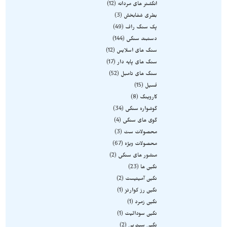
انگشتر های مردانه
12
بطری شفابخش
3
پک سنگ راف
49
دستبند سنگی
144
سنگ های اسلایس
12
سنگ های پایه دار
17
سنگ های تامبل
52
فسیل
15
کاروینگ
8
گوشواره سنگی
34
گوی های سنگی
4
محصولات ست
3
محصولات ویژه
67
منشور های سنگی
2
نگین ها
23
نگین آمیتیست
2
نگین رز کوارتز
1
نگین زمرد
1
نگین سودالیت
1
نگین سیترین
2