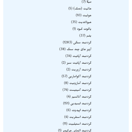
میکا
7
هالیت (نمک)
5
هولیت
10
هیولاندیت
35
یاقوت کبود
1
یشم
37
گردنبند سنگی
1283
آویز های چند سنگ
38
گردنبند آپاتیت
34
گردنبند آپاتیت سبز
2
گردنبند آزوریت
2
گردنبند آکوامارین
57
گردنبند آمازونیت
8
گردنبند آمیتیست
74
گردنبند آنالسیم
4
گردنبند ابسیدین
151
گردنبند اپیدوت
6
گردنبند استلریت
4
گردنبند استیلبیت
11
گردنبند الماس هرکیمر
1