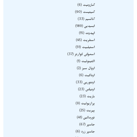
آمازونیت
6
آمیتیست
90
آنالسیم
33
ابسیدین
189
اپیدوت
15
استلریت
45
استیلبیت
51
اسموکی کوارتز
37
اکتینولیت
1
اوپال سبز
2
اوناکیت
6
اونتورین
33
اونیکس
23
باریت
23
پرازیولیت
9
پیریت
25
تورمالین
41
جاسپر
67
جاسپر زرد
6