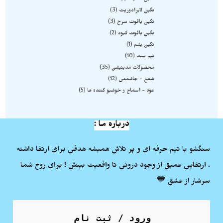
نگین لابرادوریت
3
نگین یاقوت سرخ
3
نگین یاقوت کبود
2
نگین یشم
1
نیم ست
10
محصولات مدیتیشن
35
شمع - جاشمعی
12
عود - اسماج و خوشبو کننده ها
5
درباره ما :
سنگشو با تیم حرفه ای و پر تلاش همیشه هدفی برای ارتفا داشته
. ارتقایی عمیق از وجود درونی تا واقعیت بینش ! برای روح شما
سرشار از عشق 💙
ورود / ثبت نام