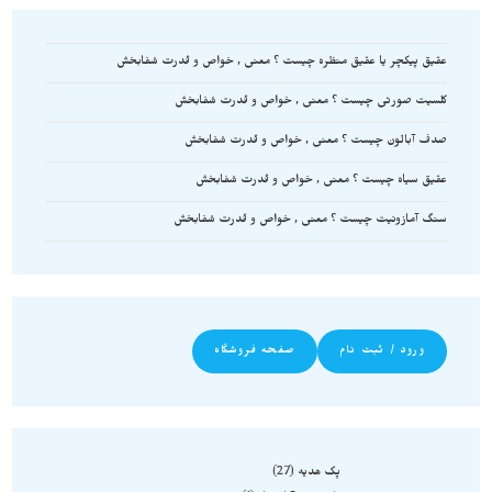
عقیق پیکچر یا عقیق منظره چیست ؟ معنی , خواص و قدرت شفابخش
کلسیت صورتی چیست ؟ معنی , خواص و قدرت شفابخش
صدف آبالون چیست ؟ معنی , خواص و قدرت شفابخش
عقیق سیاه چیست ؟ معنی , خواص و قدرت شفابخش
سنگ آمازونیت چیست ؟ معنی , خواص و قدرت شفابخش
ورود / ثبت نام
صفحه فروشگاه
پک هدیه
27