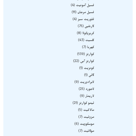
فسیل آمونیت
4
فسیل مرجان
11
فلوریت سبز
4
کارنلین
75
کریزوکولا
8
کلسیت
43
کهربا
7
کوارتز
139
کوارتز آبی
22
کونزیت
1
گالن
1
لابرادوریت
9
لاجورد
25
لاریمار
9
لیمو کوارتز
21
مالاکیت
5
مزولیت
7
موسکوویت
6
موکائیت
7