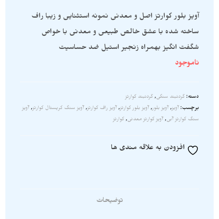
آویز بلور کوارتز اصل و معدنی نمونه استثنایی و زیبا راف
ساخته شده با عشق خالص طبیعی و معدنی با خواص
شگفت انگیز بهمراه زنجیر استیل ضد حساسیت
ناموجود
دسته:
گردنبند سنگی
,
گردنبند کوارتز
برچسب:
آویز
,
آویز بلور
,
آویز بلور کوارتز
,
آویز راف کوارتز
,
آویز سنگ کریستال کوارتز
,
آویز
سنگ کوارتز آبی
,
آویز کوارتز معدنی
,
کوارتز
افزودن به علاقه مندی ها
توضیحات