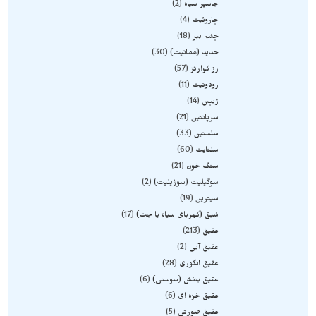
جاسپر سیاه
2
چاروئیت
4
چشم ببر
18
حدید (هماتیت)
30
رز کوارتز
57
رودونیت
11
ژیپس
14
سرپانتین
21
سلستین
33
سلنایت
60
سنگ خون
21
سوگیلیت (سوژیلیت)
2
سیترین
19
شبق (کهربای سیاه یا جت)
17
عقیق
213
عقیق آبی
2
عقیق انگوری
28
عقیق بنفش (سوسنی)
6
عقیق خزه ای
6
عقیق صورتی
5