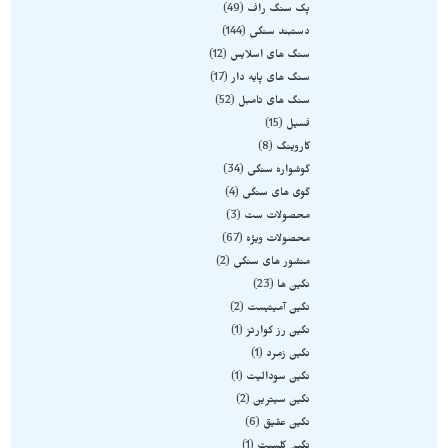
پک سنگ راف
49
دستبند سنگی
144
سنگ های اسلایس
12
سنگ های پایه دار
17
سنگ های تامبل
52
فسیل
15
کاروینگ
8
گوشواره سنگی
34
گوی های سنگی
4
محصولات ست
3
محصولات ویژه
67
منشور های سنگی
2
نگین ها
23
نگین آمیتیست
2
نگین رز کوارتز
1
نگین زمرد
1
نگین سودالیت
1
نگین سیترین
2
نگین عقیق
6
نگین کلسیت
1