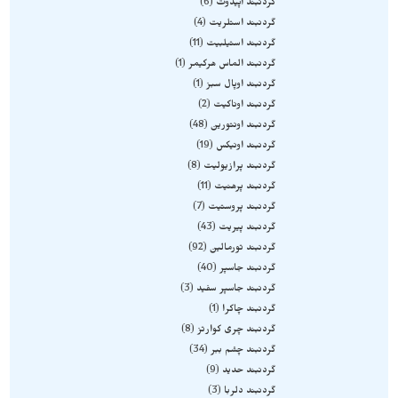
گردنبند اپیدوت
6
گردنبند استلریت
4
گردنبند استیلبیت
11
گردنبند الماس هرکیمر
1
گردنبند اوپال سبز
1
گردنبند اوناکیت
2
گردنبند اونتورین
48
گردنبند اونیکس
19
گردنبند پرازیولیت
8
گردنبند پرهنیت
11
گردنبند پروستیت
7
گردنبند پیریت
43
گردنبند تورمالین
92
گردنبند جاسپر
40
گردنبند جاسپر سفید
3
گردنبند چاکرا
1
گردنبند چری کوارتز
8
گردنبند چشم ببر
34
گردنبند حدید
9
گردنبند دلربا
3