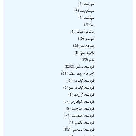
مزولیت
7
موسکوویت
6
موکائیت
7
میکا
7
هالیت (نمک)
5
هولیت
10
هیولاندیت
35
یاقوت کبود
1
یشم
37
گردنبند سنگی
1283
آویز های چند سنگ
38
گردنبند آپاتیت
34
گردنبند آپاتیت سبز
2
گردنبند آزوریت
2
گردنبند آکوامارین
57
گردنبند آمازونیت
8
گردنبند آمیتیست
74
گردنبند آنالسیم
4
گردنبند ابسیدین
151