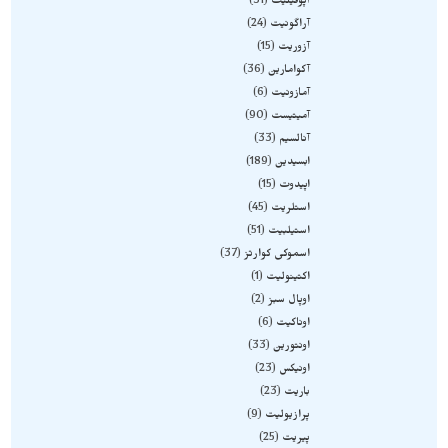
آپوفیلیت
31
آراگونیت
24
آزوریت
15
آکوامارین
36
آمازونیت
6
آمیتیست
90
آنالسیم
33
ابسیدین
189
اپیدوت
15
استلریت
45
استیلبیت
51
اسموکی کوارتز
37
اکتینولیت
1
اوپال سبز
2
اوناکیت
6
اونتورین
33
اونیکس
23
باریت
23
پرازیولیت
9
پیریت
25