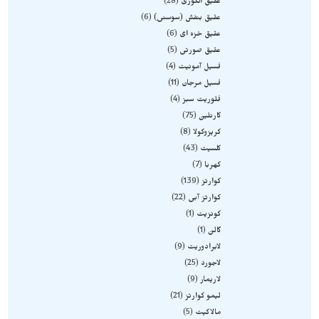
عقیق انگوری
28
عقیق بنفش (سوسنی)
6
عقیق خزه ای
6
عقیق صورتی
5
فسیل آمونیت
4
فسیل مرجان
11
فلوریت سبز
4
کارنلین
75
کریزوکولا
8
کلسیت
43
کهربا
7
کوارتز
139
کوارتز آبی
22
کونزیت
1
گالن
1
لابرادوریت
9
لاجورد
25
لاریمار
9
لیمو کوارتز
21
مالاکیت
5