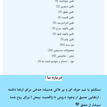
نگین سودالیت
1
نگین سیترین
2
نگین عقیق
6
نگین کلسیت
1
نگین لابرادوریت
3
نگین یاقوت سرخ
3
نگین یاقوت کبود
2
نگین یشم
1
نیم ست
10
محصولات مدیتیشن
35
شمع - جاشمعی
12
عود - اسماج و خوشبو کننده ها
5
درباره ما :
سنگشو با تیم حرفه ای و پر تلاش همیشه هدفی برای ارتفا داشته
. ارتقایی عمیق از وجود درونی تا واقعیت بینش ! برای روح شما
سرشار از عشق 💙