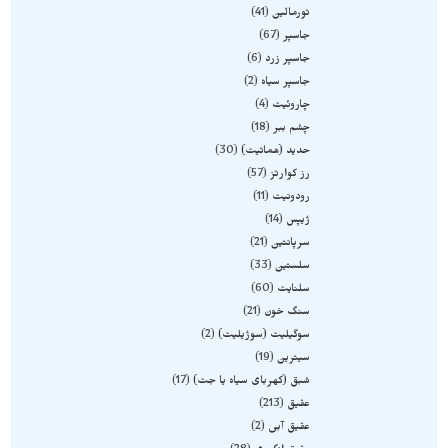
تورمالین
41
جاسپر
67
جاسپر زرد
6
جاسپر سیاه
2
چاروئیت
4
چشم ببر
18
حدید (هماتیت)
30
رز کوارتز
57
رودونیت
11
ژیپس
14
سرپانتین
21
سلستین
33
سلنایت
60
سنگ خون
21
سوگیلیت (سوژیلیت)
2
سیترین
19
شبق (کهربای سیاه یا جت)
17
عقیق
213
عقیق آبی
2