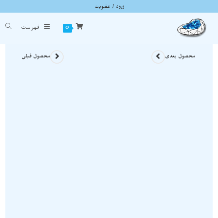
ورود / عضویت
آویز بلور سلستین معدنی نمونه زیبا و اصل A1218
شما اینجا هستید
خانه
»
گردنبند سلستین
»
آویز بلور سلستین معدنی نمونه زیبا و اصل A1218
0
فهرست
محصول بعدی
محصول قبلی