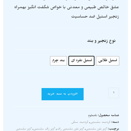
عشق خالص طبیعی و معدنی با خواص شگفت انگیز بهمراه
زنجیر استیل ضد حساسیت
نوع زنجیر و بند
استیل طلایی
استیل نقره ای
بند چرم
افزودن به سبد خرید
شناسه محصول:
نامعلوم
دسته:
گردنبند سلستین
,
گردنبند سنگی
برچسب:
آویز بلور سلستین
,
آویز بلور سلستین راف
,
آویز راف سلستین
,
آویز سلستین