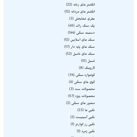
انگشتر های زنانه
22
انگشتر های مردانه
12
بطری شفابخش
3
پک سنگ راف
49
دستبند سنگی
144
سنگ های اسلایس
12
سنگ های پایه دار
17
سنگ های تامبل
52
فسیل
15
کاروینگ
8
گوشواره سنگی
34
گوی های سنگی
4
محصولات ست
3
محصولات ویژه
67
منشور های سنگی
2
نگین ها
23
نگین آمیتیست
2
نگین رز کوارتز
1
نگین زمرد
1