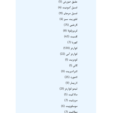
عقیق صورتی
5
فسیل آمونیت
4
فسیل مرجان
11
فلوریت سبز
4
کارنلین
75
کریزوکولا
8
کلسیت
43
کهربا
7
کوارتز
139
کوارتز آبی
22
کونزیت
1
گالن
1
لابرادوریت
9
لاجورد
25
لاریمار
9
لیمو کوارتز
21
مالاکیت
5
مزولیت
7
موسکوویت
6
موکائیت
7