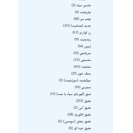
جاسپر سیاه
2
چاروئیت
4
چشم ببر
18
حدید (هماتیت)
30
رز کوارتز
57
رودونیت
11
ژیپس
14
سرپانتین
21
سلستین
33
سلنایت
60
سنگ خون
21
سوگیلیت (سوژیلیت)
2
سیترین
19
شبق (کهربای سیاه یا جت)
17
عقیق
213
عقیق آبی
2
عقیق انگوری
28
عقیق بنفش (سوسنی)
6
عقیق خزه ای
6