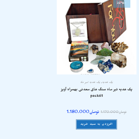
-22%
پک هدیه
,
پک هدیه تیر ماه
پک هدیه تیر ماه سنگ های معدنی بهمراه آویز
packti1
تومان
1.180.000
تومان
1.170.000
افزودن به سبد خرید