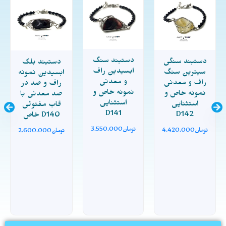
دستبند سنگ
دستبند سنگی
دستبند بلک
ابسیدین راف
سیترین سنگ
ابسیدین نمونه
و معدنی
راف و معدنی
راف و صد در
نمونه خاص و
نمونه خاص و
صد معدنی با
استثنایی
استثنایی
قاب مفتولی
D141
D142
خاص D140
تومان
3.550.000
تومان
4.420.000
تومان
2.600.000