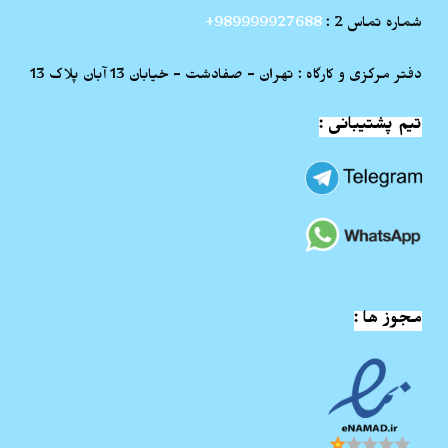
شماره تماس 2 :
989999927688+
دفتر مرکزی و کارگاه : تهران - صفادشت - خیابان 13 آبان پلاک 13
تیم پشتیبانی :
مجوز ها :