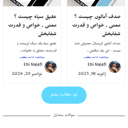
صدف آبالون چیست ؟
عقیق سیاه چیست ؟
معنی , خواص و قدرت
معنی , خواص و قدرت
شفابخش
شفابخش
صدف آبالون کریستال معمولی شما
عقیق سیاه یک سنگ فریبنده و
نیست - این یک شگفتی...
قدرتمند متعلق به خانواده...
مشاهده ادامه مطلب
مشاهده ادامه مطلب
Ebi Najafi
Ebi Najafi
ژانویه 18, 2025
نوامبر 29, 2024
لود مطالب بیشتر
سوالات متداول