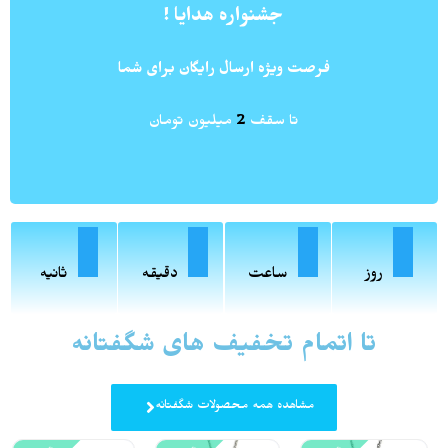
جشنواره هدایا !
تخفیف استثنایی 15 درصدی در پنل کاربری
برای ثروت - سلامتی و عشق
فرصت ویژه ارسال رایگان برای شما
کن
ثبت نام
همین حالا
ماجراجویی عمیق و تکاپوهای هرروز سخت زندگی !
تا سقف
2
میلیون تومان
شاید بودن تو در اینجا اتفاقی نیست ! شاید حالا
وقته تلاش بوسیله ی کمک گرفتن از طبیعت باشه
برای رسیدن به تعالی . برای متعادل شدن با انرژی
مشاهده مطلب
روز
ساعت
دقیقه
ثانیه
تا اتمام تخفیف های شگفتانه
مشاهده همه محصولات شگفتانه