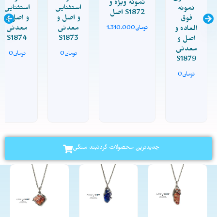
نمونه ویژه و
استثنایی
استثنایی
نمونه
اصل S1872
و اصل و
و اصل و
فوق
معدنی
معدنی
العاده و
تومان
1.310.000
S1874
S1873
اصل و
معدنی
تومان
0
تومان
0
S1879
تومان
0
جدیدترین محصولات گردنبند سنگی