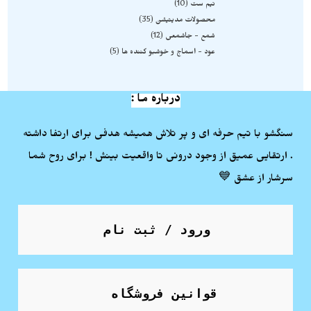
نیم ست
10
محصولات مدیتیشن
35
شمع - جاشمعی
12
عود - اسماج و خوشبو کننده ها
5
درباره ما :
سنگشو با تیم حرفه ای و پر تلاش همیشه هدفی برای ارتفا داشته
. ارتقایی عمیق از وجود درونی تا واقعیت بینش ! برای روح شما
سرشار از عشق 💙
ورود / ثبت نام
قوانین فروشگاه