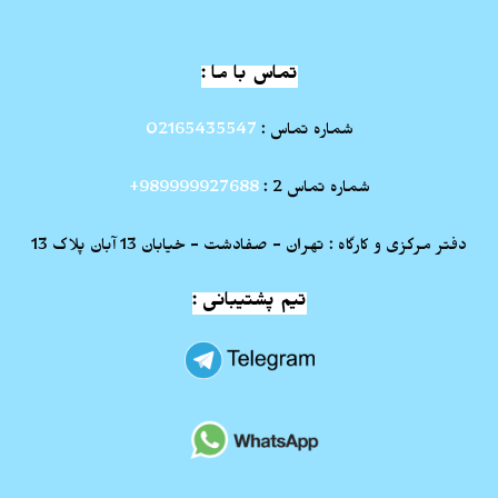
تماس با ما :
شماره تماس :
02165435547
شماره تماس 2 :
989999927688+
دفتر مرکزی و کارگاه : تهران - صفادشت - خیابان 13 آبان پلاک 13
تیم پشتیبانی :