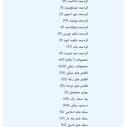
گردنبند مالاکیت
11
گردنبند موسکوویت
1
گردنبند مون استون
3
گردنبند هولیت
13
گردنبند هیولاندیت
1
گردنبند وایلد هورس
11
گردنبند یاقوت کبود
5
گردنبند یشم
27
گردنبند یشم نفریت
4
محصولات 7 چاکرا
47
محصولات سنگی
439
انگشتر های سنگی
39
انگشتر های زنانه
22
انگشتر های مردانه
12
بطری شفابخش
3
پک سنگ راف
49
دستبند سنگی
144
سنگ های اسلایس
12
سنگ های پایه دار
17
سنگ های تامبل
52