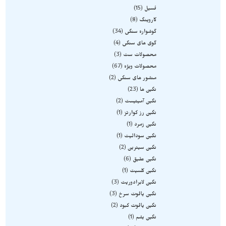
فسیل
15
کاروینگ
8
گوشواره سنگی
34
گوی های سنگی
4
محصولات ست
3
محصولات ویژه
67
منشور های سنگی
2
نگین ها
23
نگین آمیتیست
2
نگین رز کوارتز
1
نگین زمرد
1
نگین سودالیت
1
نگین سیترین
2
نگین عقیق
6
نگین کلسیت
1
نگین لابرادوریت
3
نگین یاقوت سرخ
3
نگین یاقوت کبود
2
نگین یشم
1