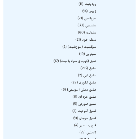
رودونیت
11
ژیپس
14
سرپانتین
21
سلستین
33
سلنایت
60
سنگ خون
21
سوگیلیت (سوژیلیت)
2
سیترین
19
شبق (کهربای سیاه یا جت)
17
عقیق
213
عقیق آبی
2
عقیق انگوری
28
عقیق بنفش (سوسنی)
6
عقیق خزه ای
6
عقیق صورتی
5
فسیل آمونیت
4
فسیل مرجان
11
فلوریت سبز
4
کارنلین
75