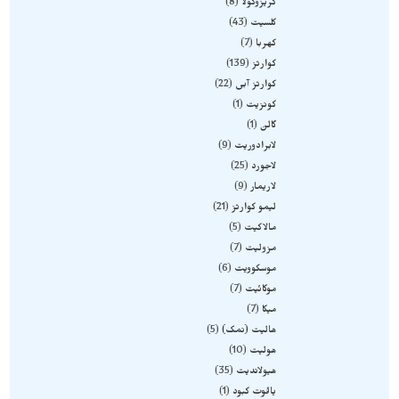
کریزوکولا
8
کلسیت
43
کهربا
7
کوارتز
139
کوارتز آبی
22
کونزیت
1
گالن
1
لابرادوریت
9
لاجورد
25
لاریمار
9
لیمو کوارتز
21
مالاکیت
5
مزولیت
7
موسکوویت
6
موکائیت
7
میکا
7
هالیت (نمک)
5
هولیت
10
هیولاندیت
35
یاقوت کبود
1