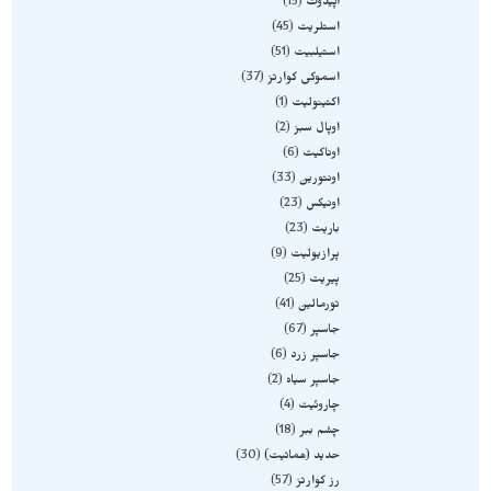
اپیدوت
15
استلریت
45
استیلبیت
51
اسموکی کوارتز
37
اکتینولیت
1
اوپال سبز
2
اوناکیت
6
اونتورین
33
اونیکس
23
باریت
23
پرازیولیت
9
پیریت
25
تورمالین
41
جاسپر
67
جاسپر زرد
6
جاسپر سیاه
2
چاروئیت
4
چشم ببر
18
حدید (هماتیت)
30
رز کوارتز
57