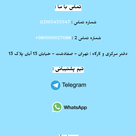
تماس با ما :
شماره تماس :
02165435547
شماره تماس 2 :
989999927688+
دفتر مرکزی و کارگاه : تهران - صفادشت - خیابان 13 آبان پلاک 13
تیم پشتیبانی :