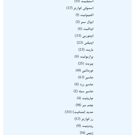
استیلبیت
51
اسموکی کوارتز
37
اکتینولیت
1
اوپال سبز
2
اوناکیت
6
اونتورین
33
اونیکس
23
باریت
23
پرازیولیت
9
پیریت
25
تورمالین
41
جاسپر
67
جاسپر زرد
6
جاسپر سیاه
2
چاروئیت
4
چشم ببر
18
حدید (هماتیت)
30
رز کوارتز
57
رودونیت
11
ژیپس
14