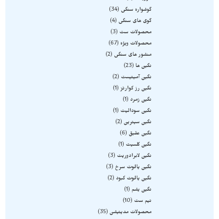
گوشواره سنگی
34
گوی های سنگی
4
محصولات ست
3
محصولات ویژه
67
منشور های سنگی
2
نگین ها
23
نگین آمیتیست
2
نگین رز کوارتز
1
نگین زمرد
1
نگین سودالیت
1
نگین سیترین
2
نگین عقیق
6
نگین کلسیت
1
نگین لابرادوریت
3
نگین یاقوت سرخ
3
نگین یاقوت کبود
2
نگین یشم
1
نیم ست
10
محصولات مدیتیشن
35