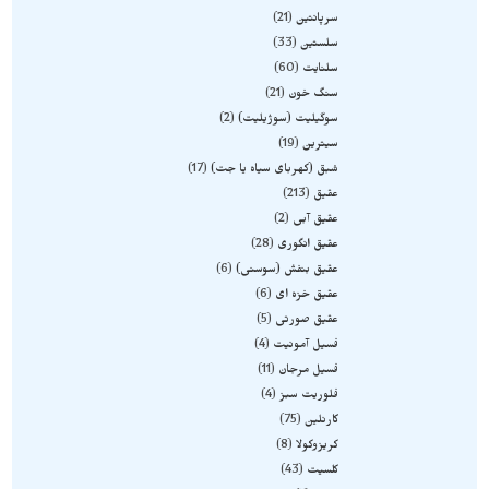
سرپانتین
21
سلستین
33
سلنایت
60
سنگ خون
21
سوگیلیت (سوژیلیت)
2
سیترین
19
شبق (کهربای سیاه یا جت)
17
عقیق
213
عقیق آبی
2
عقیق انگوری
28
عقیق بنفش (سوسنی)
6
عقیق خزه ای
6
عقیق صورتی
5
فسیل آمونیت
4
فسیل مرجان
11
فلوریت سبز
4
کارنلین
75
کریزوکولا
8
کلسیت
43