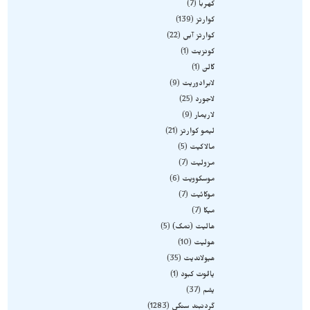
کهربا
7
کوارتز
139
کوارتز آبی
22
کونزیت
1
گالن
1
لابرادوریت
9
لاجورد
25
لاریمار
9
لیمو کوارتز
21
مالاکیت
5
مزولیت
7
موسکوویت
6
موکائیت
7
میکا
7
هالیت (نمک)
5
هولیت
10
هیولاندیت
35
یاقوت کبود
1
یشم
37
گردنبند سنگی
1283