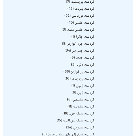
گردنبند پروستیت
7
گردنبند پیریت
43
گردنبند تورمالین
92
گردنبند جاسپر
40
گردنبند جاسپر سفید
3
گردنبند چاکرا
1
گردنبند چری کوارتز
8
گردنبند چشم ببر
34
گردنبند حدید
9
گردنبند دلربا
3
گردنبند رز کوارتز
66
گردنبند رودونیت
10
گردنبند ژبپس
1
گردنبند ژپس
6
گردنبند سلستین
6
گردنبند سلنایت
11
گردنبند سنگ خون
19
گردنبند سنگ سودالیت
15
گردنبند سیترین
24
گردنبند شبق (کهربای سیاه یا جت)
6