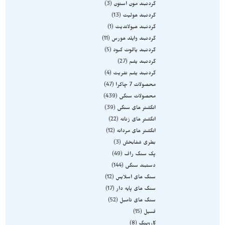
گردنبند مون استون
3
گردنبند هولیت
13
گردنبند هیولاندیت
1
گردنبند وایلد هورس
11
گردنبند یاقوت کبود
5
گردنبند یشم
27
گردنبند یشم نفریت
4
محصولات 7 چاکرا
47
محصولات سنگی
439
انگشتر های سنگی
39
انگشتر های زنانه
22
انگشتر های مردانه
12
بطری شفابخش
3
پک سنگ راف
49
دستبند سنگی
144
سنگ های اسلایس
12
سنگ های پایه دار
17
سنگ های تامبل
52
فسیل
15
کاروینگ
8