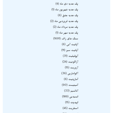
پک هدیه دی ماه
4
پک هدیه شهریور ماه
1
پک هدیه عشق
6
پک هدیه فروردین ماه
2
پک هدیه مرداد ماه
2
پک هدیه مهر ماه
1
سنگ های راف
1691
آپاتیت آبی
6
آپاتیت سبز
11
آپوفیلیت
31
آراگونیت
24
آزوریت
15
آکوامارین
36
آمازونیت
6
آمیتیست
90
آنالسیم
33
ابسیدین
189
اپیدوت
15
استلریت
45