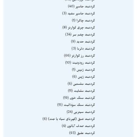
گردنبند تورمالین
92
گردنبند جاسپر
40
گردنبند جاسپر سفید
3
گردنبند چاکرا
1
گردنبند چری کوارتز
8
گردنبند چشم ببر
34
گردنبند حدید
9
گردنبند دلربا
3
گردنبند رز کوارتز
66
گردنبند رودونیت
10
گردنبند ژبپس
1
گردنبند ژپس
6
گردنبند سلستین
6
گردنبند سلنایت
11
گردنبند سنگ خون
19
گردنبند سنگ سودالیت
15
گردنبند سیترین
24
گردنبند شبق (کهربای سیاه یا جت)
6
گردنبند صدف آبالون
4
گردنبند عقیق
93