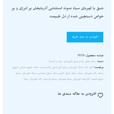
شبق یا کهربای سیاه نمونه استثنایی آذربایجان پر انرژی و پر
خواص دستچین شده از دل طبیعت
افزودن به سبد خرید
شناسه محصول:
S1138
دسته:
سنگ های راف
,
شبق (کهربای سیاه یا جت)
برچسب:
آویز راف سنگ کهربای سیاه
,
آویز شبق راف
,
خرید سنگ شبق
,
خواص شبق
,
سنگ راف کهربای سیاه
,
سنگ شبق اصل
,
سنگ شبق معدنی
,
سنگ کهربای سیاه
,
شبق
,
قیمت گردنبند کهربای سیاه
,
کهربای سیاه
,
گردنبند راف کهربای سیاه
افزودن به علاقه مندی ها