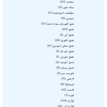
سلنایت
60
سنگ خون
21
سوگیلیت (سوژیلیت)
2
سیترین
19
شبق (کهربای سیاه یا جت)
17
عقیق
213
عقیق آبی
2
عقیق انگوری
28
عقیق بنفش (سوسنی)
6
عقیق خزه ای
6
عقیق صورتی
5
فسیل آمونیت
4
فسیل مرجان
11
فلوریت سبز
4
کارنلین
75
کریزوکولا
8
کلسیت
43
کهربا
7
کوارتز
139
کوارتز آبی
22