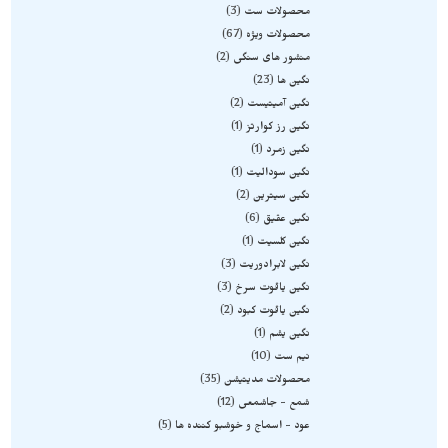
محصولات ست
3
محصولات ویژه
67
منشور های سنگی
2
نگین ها
23
نگین آمیتیست
2
نگین رز کوارتز
1
نگین زمرد
1
نگین سودالیت
1
نگین سیترین
2
نگین عقیق
6
نگین کلسیت
1
نگین لابرادوریت
3
نگین یاقوت سرخ
3
نگین یاقوت کبود
2
نگین یشم
1
نیم ست
10
محصولات مدیتیشن
35
شمع - جاشمعی
12
عود - اسماج و خوشبو کننده ها
5