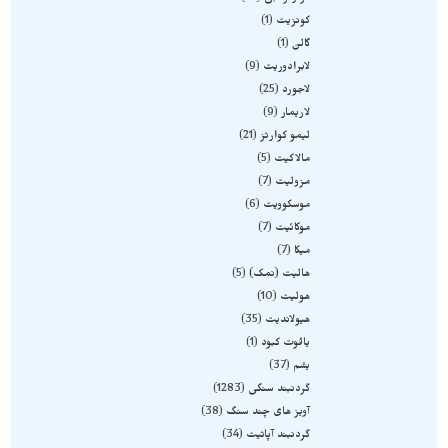
کونزیت
1
گالن
1
لابرادوریت
9
لاجورد
25
لاریمار
9
لیمو کوارتز
21
مالاکیت
5
مزولیت
7
موسکوویت
6
موکائیت
7
میکا
7
هالیت (نمک)
5
هولیت
10
هیولاندیت
35
یاقوت کبود
1
یشم
37
گردنبند سنگی
1283
آویز های چند سنگ
38
گردنبند آپاتیت
34