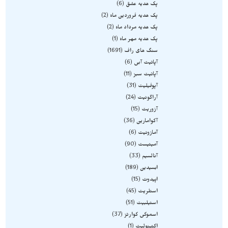
پک هدیه عشق
6
پک هدیه فروردین ماه
2
پک هدیه مرداد ماه
2
پک هدیه مهر ماه
1
سنگ های راف
1691
آپاتیت آبی
6
آپاتیت سبز
11
آپوفیلیت
31
آراگونیت
24
آزوریت
15
آکوامارین
36
آمازونیت
6
آمیتیست
90
آنالسیم
33
ابسیدین
189
اپیدوت
15
استلریت
45
استیلبیت
51
اسموکی کوارتز
37
اکتینولیت
1