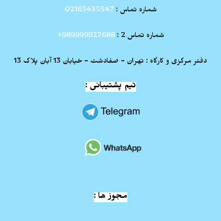
شماره تماس :
02165435547
شماره تماس 2 :
989999927688+
دفتر مرکزی و کارگاه : تهران - صفادشت - خیابان 13 آبان پلاک 13
تیم پشتیبانی :
مجوز ها :