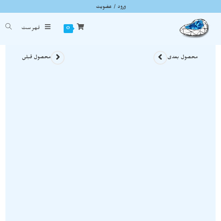
ورود / عضویت
شبق یا کهربای سیاه نمونه استثنایی آذربایجان S1138
شما اینجا هستید
خانه
»
سنگ های راف
»
شبق یا کهربای سیاه نمونه استثنایی آذربایجان S1138
0
فهرست
محصول بعدی
محصول قبلی