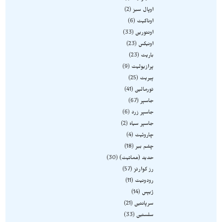
اوپال سبز
2
اوناکیت
6
اونتورین
33
اونیکس
23
باریت
23
پرازیولیت
9
پیریت
25
تورمالین
41
جاسپر
67
جاسپر زرد
6
جاسپر سیاه
2
چاروئیت
4
چشم ببر
18
حدید (هماتیت)
30
رز کوارتز
57
رودونیت
11
ژیپس
14
سرپانتین
21
سلستین
33