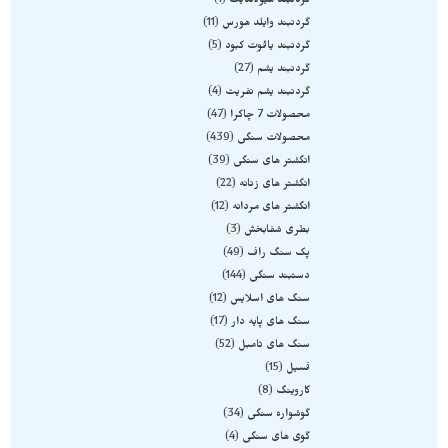
گردنبند هیولاندیت
1
گردنبند وایلد هورس
11
گردنبند یاقوت کبود
5
گردنبند یشم
27
گردنبند یشم نفریت
4
محصولات 7 چاکرا
47
محصولات سنگی
439
انگشتر های سنگی
39
انگشتر های زنانه
22
انگشتر های مردانه
12
بطری شفابخش
3
پک سنگ راف
49
دستبند سنگی
144
سنگ های اسلایس
12
سنگ های پایه دار
17
سنگ های تامبل
52
فسیل
15
کاروینگ
8
گوشواره سنگی
34
گوی های سنگی
4