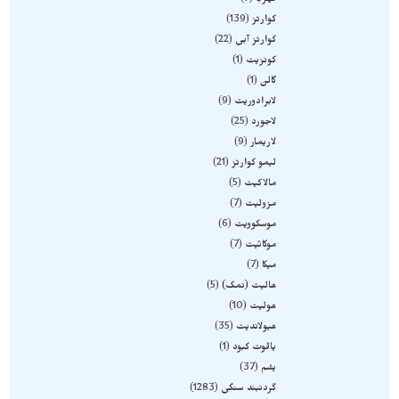
کهربا
7
کوارتز
139
کوارتز آبی
22
کونزیت
1
گالن
1
لابرادوریت
9
لاجورد
25
لاریمار
9
لیمو کوارتز
21
مالاکیت
5
مزولیت
7
موسکوویت
6
موکائیت
7
میکا
7
هالیت (نمک)
5
هولیت
10
هیولاندیت
35
یاقوت کبود
1
یشم
37
گردنبند سنگی
1283