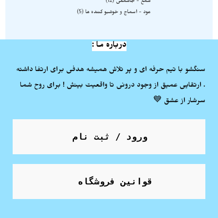
شمع - جاشمعی
12
عود - اسماج و خوشبو کننده ها
5
درباره ما :
سنگشو با تیم حرفه ای و پر تلاش همیشه هدفی برای ارتفا داشته
. ارتقایی عمیق از وجود درونی تا واقعیت بینش ! برای روح شما
سرشار از عشق 💙
ورود / ثبت نام
قوانین فروشگاه