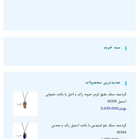
سبد خرید
جدیدترین محصولات
گردنبند سنگ عقیق قرمز نمونه راف و اصل با بافت مفتولی
استیل A1395
تومان
5.070.000
گردنبند سنگ بلو ابسیدین با بافت استیل راف و معدنی
A1394