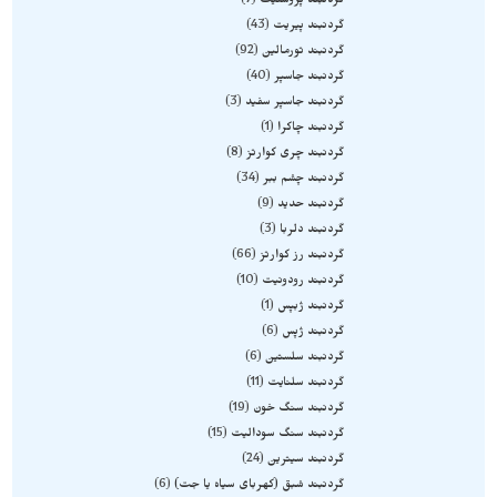
گردنبند پروستیت
7
گردنبند پیریت
43
گردنبند تورمالین
92
گردنبند جاسپر
40
گردنبند جاسپر سفید
3
گردنبند چاکرا
1
گردنبند چری کوارتز
8
گردنبند چشم ببر
34
گردنبند حدید
9
گردنبند دلربا
3
گردنبند رز کوارتز
66
گردنبند رودونیت
10
گردنبند ژبپس
1
گردنبند ژپس
6
گردنبند سلستین
6
گردنبند سلنایت
11
گردنبند سنگ خون
19
گردنبند سنگ سودالیت
15
گردنبند سیترین
24
گردنبند شبق (کهربای سیاه یا جت)
6