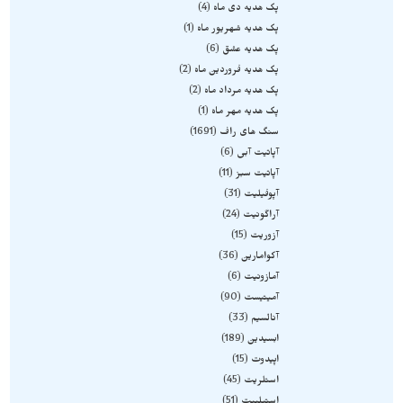
پک هدیه دی ماه
4
پک هدیه شهریور ماه
1
پک هدیه عشق
6
پک هدیه فروردین ماه
2
پک هدیه مرداد ماه
2
پک هدیه مهر ماه
1
سنگ های راف
1691
آپاتیت آبی
6
آپاتیت سبز
11
آپوفیلیت
31
آراگونیت
24
آزوریت
15
آکوامارین
36
آمازونیت
6
آمیتیست
90
آنالسیم
33
ابسیدین
189
اپیدوت
15
استلریت
45
استیلبیت
51