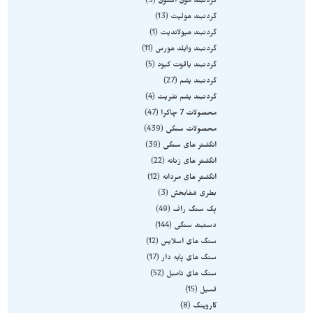
گردنبند مون استون
3
گردنبند هولیت
13
گردنبند هیولاندیت
1
گردنبند وایلد هورس
11
گردنبند یاقوت کبود
5
گردنبند یشم
27
گردنبند یشم نفریت
4
محصولات 7 چاکرا
47
محصولات سنگی
439
انگشتر های سنگی
39
انگشتر های زنانه
22
انگشتر های مردانه
12
بطری شفابخش
3
پک سنگ راف
49
دستبند سنگی
144
سنگ های اسلایس
12
سنگ های پایه دار
17
سنگ های تامبل
52
فسیل
15
کاروینگ
8