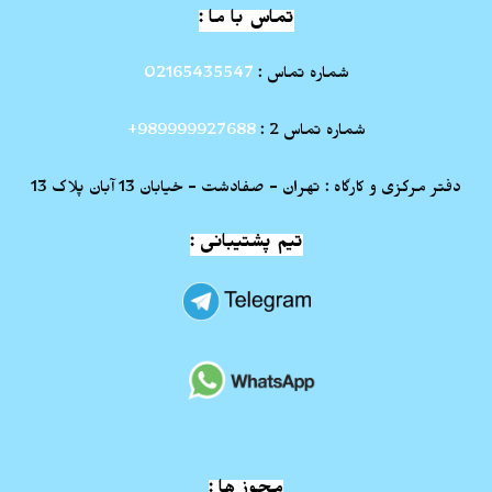
تماس با ما :
شماره تماس :
02165435547
شماره تماس 2 :
989999927688+
دفتر مرکزی و کارگاه : تهران - صفادشت - خیابان 13 آبان پلاک 13
تیم پشتیبانی :
مجوز ها :