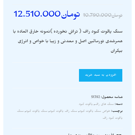
تومان
12.510.000
تومان
10.790.000
سنگ یاقوت کبود راف ( تراش نخورده )نمونه خارق العاده با
همرشدی تورمالین اصل و معدنی و زیبا با خواص و انرژی
بیکران
افزودن به سبد خرید
شناسه محصول:
S1392
دسته:
سنگ های راف
,
یاقوت کبود
برچسب:
خواص سنگ یاقوت کبود
,
سنگ راف یاقوت کبود
,
سنگ یاقوت کبود
,
سنگ
یاقوت کبود راف