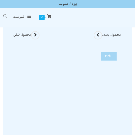
ورود / عضویت
سنگ یاقوت کبود راف ( تراش نخورده )نمونه خارق العاده با همرشدی تورمالین اصل و معدنی S1392
شما اینجا هستید
خانه
»
سنگ های راف
»
سنگ یاقوت کبود راف ( تراش نخورده )نمونه خارق العاده با همرش
0
فهرست
محصول بعدی
محصول قبلی
-11%