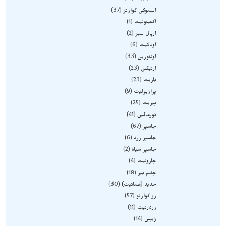
اسموکی کوارتز
37
اکتینولیت
1
اوپال سبز
2
اوناکیت
6
اونتورین
33
اونیکس
23
باریت
23
پرازیولیت
9
پیریت
25
تورمالین
41
جاسپر
67
جاسپر زرد
6
جاسپر سیاه
2
چاروئیت
4
چشم ببر
18
حدید (هماتیت)
30
رز کوارتز
57
رودونیت
11
ژیپس
14