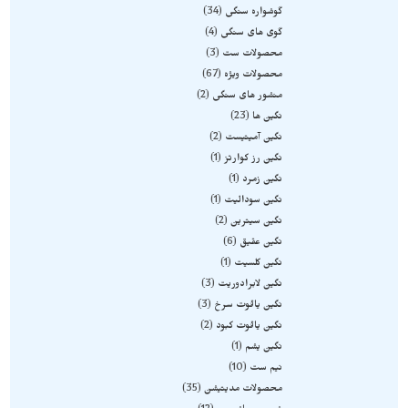
گوشواره سنگی
34
گوی های سنگی
4
محصولات ست
3
محصولات ویژه
67
منشور های سنگی
2
نگین ها
23
نگین آمیتیست
2
نگین رز کوارتز
1
نگین زمرد
1
نگین سودالیت
1
نگین سیترین
2
نگین عقیق
6
نگین کلسیت
1
نگین لابرادوریت
3
نگین یاقوت سرخ
3
نگین یاقوت کبود
2
نگین یشم
1
نیم ست
10
محصولات مدیتیشن
35