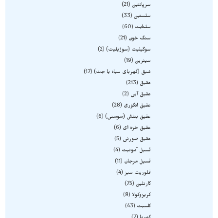
سرپانتین
21
سلستین
33
سلنایت
60
سنگ خون
21
سوگیلیت (سوژیلیت)
2
سیترین
19
شبق (کهربای سیاه یا جت)
17
عقیق
213
عقیق آبی
2
عقیق انگوری
28
عقیق بنفش (سوسنی)
6
عقیق خزه ای
6
عقیق صورتی
5
فسیل آمونیت
4
فسیل مرجان
11
فلوریت سبز
4
کارنلین
75
کریزوکولا
8
کلسیت
43