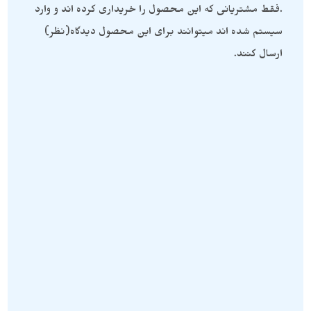
.فقط مشتریانی که این محصول را خریداری کرده اند و وارد
سیستم شده اند میتوانند برای این محصول دیدگاه(نظر)
ارسال کنند.
سنگ های راف
,
یشم
سنگ های راف
,
اپیدوت
سنگ راف یشم نمونه استثنایی و
اپیدوت زیبا و پر بلور نمونه