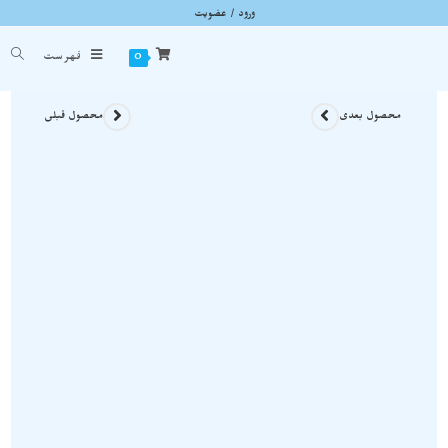
ورود / عضویت
سنگ کلسیت رومبوئدر دو طرفه در دل سنگ باریت S382
شما اینجا هستید
خانه
»
سنگ های راف
»
سنگ کلسیت رومبوئدر دو طرفه در دل سنگ باریت S382
0
فهرست
محصول بعدی
محصول قبلی