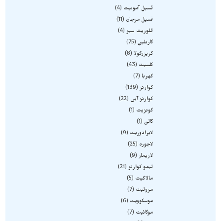
فسیل آمونیت
4
فسیل مرجان
11
فلوریت سبز
4
کارنلین
75
کریزوکولا
8
کلسیت
43
کهربا
7
کوارتز
139
کوارتز آبی
22
کونزیت
1
گالن
1
لابرادوریت
9
لاجورد
25
لاریمار
9
لیمو کوارتز
21
مالاکیت
5
مزولیت
7
موسکوویت
6
موکائیت
7