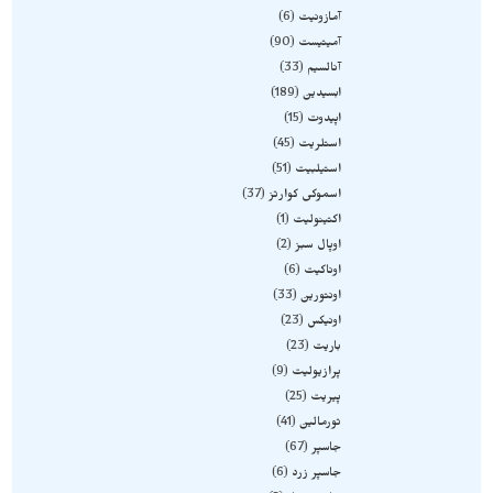
آمازونیت
6
آمیتیست
90
آنالسیم
33
ابسیدین
189
اپیدوت
15
استلریت
45
استیلبیت
51
اسموکی کوارتز
37
اکتینولیت
1
اوپال سبز
2
اوناکیت
6
اونتورین
33
اونیکس
23
باریت
23
پرازیولیت
9
پیریت
25
تورمالین
41
جاسپر
67
جاسپر زرد
6