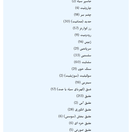
جاسپر سیاه
2
چاروئیت
4
چشم ببر
18
حدید (هماتیت)
30
رز کوارتز
57
رودونیت
11
ژیپس
14
سرپانتین
21
سلستین
33
سلنایت
60
سنگ خون
21
سوگیلیت (سوژیلیت)
2
سیترین
19
شبق (کهربای سیاه یا جت)
17
عقیق
213
عقیق آبی
2
عقیق انگوری
28
عقیق بنفش (سوسنی)
6
عقیق خزه ای
6
عقیق صورتی
5