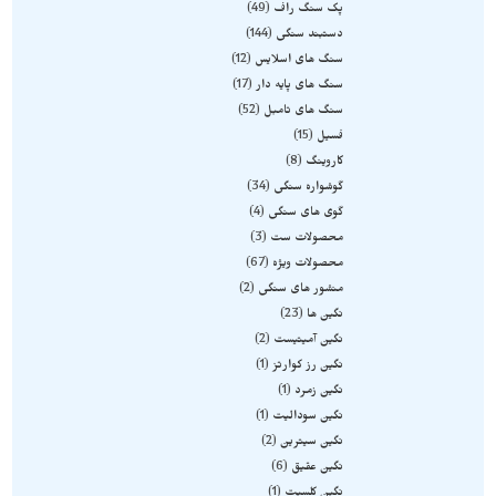
پک سنگ راف
49
دستبند سنگی
144
سنگ های اسلایس
12
سنگ های پایه دار
17
سنگ های تامبل
52
فسیل
15
کاروینگ
8
گوشواره سنگی
34
گوی های سنگی
4
محصولات ست
3
محصولات ویژه
67
منشور های سنگی
2
نگین ها
23
نگین آمیتیست
2
نگین رز کوارتز
1
نگین زمرد
1
نگین سودالیت
1
نگین سیترین
2
نگین عقیق
6
نگین کلسیت
1