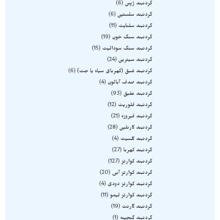
گردنبند ژپس
6
گردنبند سلستین
6
گردنبند سلنایت
11
گردنبند سنگ خون
19
گردنبند سنگ سودالیت
15
گردنبند سیترین
24
گردنبند شبق (کهربای سیاه یا جت)
6
گردنبند صدف آبالون
4
گردنبند عقیق
93
گردنبند فلوریت
12
گردنبند فیروزه
21
گردنبند کارنلین
28
گردنبند کلسیت
4
گردنبند کهربا
27
گردنبند کوارتز
127
گردنبند کوارتز آبی
20
گردنبند کوارتز دودی
4
گردنبند کوارتز لیمو
11
گردنبند گارنت
19
گردنبند گنجینه
1