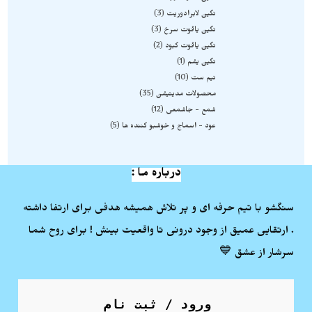
نگین لابرادوریت
3
نگین یاقوت سرخ
3
نگین یاقوت کبود
2
نگین یشم
1
نیم ست
10
محصولات مدیتیشن
35
شمع - جاشمعی
12
عود - اسماج و خوشبو کننده ها
5
درباره ما :
سنگشو با تیم حرفه ای و پر تلاش همیشه هدفی برای ارتفا داشته
. ارتقایی عمیق از وجود درونی تا واقعیت بینش ! برای روح شما
سرشار از عشق 💙
ورود / ثبت نام