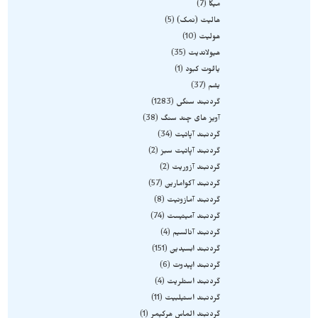
میکا
7
هالیت (نمک)
5
هولیت
10
هیولاندیت
35
یاقوت کبود
1
یشم
37
گردنبند سنگی
1283
آویز های چند سنگ
38
گردنبند آپاتیت
34
گردنبند آپاتیت سبز
2
گردنبند آزوریت
2
گردنبند آکوامارین
57
گردنبند آمازونیت
8
گردنبند آمیتیست
74
گردنبند آنالسیم
4
گردنبند ابسیدین
151
گردنبند اپیدوت
6
گردنبند استلریت
4
گردنبند استیلبیت
11
گردنبند الماس هرکیمر
1