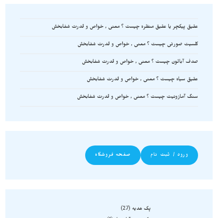
عقیق پیکچر یا عقیق منظره چیست ؟ معنی , خواص و قدرت شفابخش
کلسیت صورتی چیست ؟ معنی , خواص و قدرت شفابخش
صدف آبالون چیست ؟ معنی , خواص و قدرت شفابخش
عقیق سیاه چیست ؟ معنی , خواص و قدرت شفابخش
سنگ آمازونیت چیست ؟ معنی , خواص و قدرت شفابخش
ورود / ثبت نام
صفحه فروشگاه
پک هدیه
27