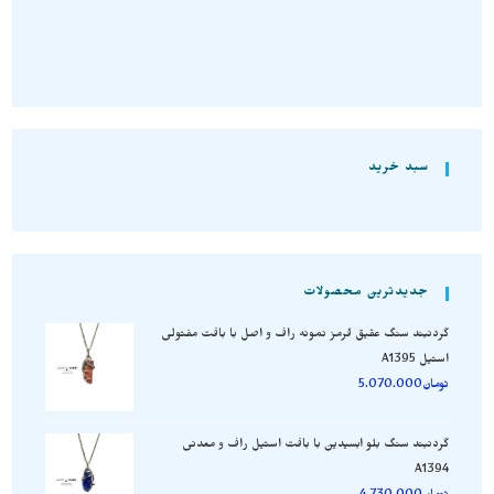
سبد خرید
جدیدترین محصولات
گردنبند سنگ عقیق قرمز نمونه راف و اصل با بافت مفتولی
استیل A1395
تومان
5.070.000
گردنبند سنگ بلو ابسیدین با بافت استیل راف و معدنی
A1394