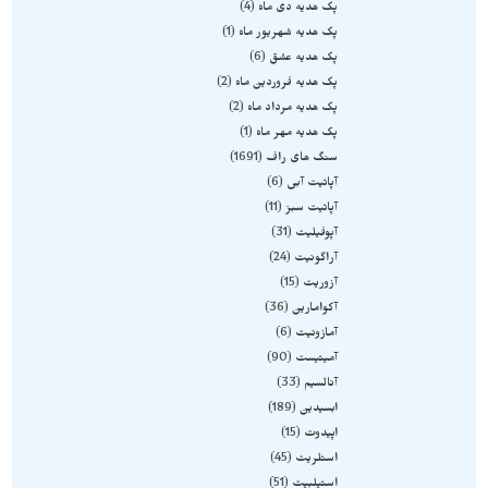
پک هدیه دی ماه
4
پک هدیه شهریور ماه
1
پک هدیه عشق
6
پک هدیه فروردین ماه
2
پک هدیه مرداد ماه
2
پک هدیه مهر ماه
1
سنگ های راف
1691
آپاتیت آبی
6
آپاتیت سبز
11
آپوفیلیت
31
آراگونیت
24
آزوریت
15
آکوامارین
36
آمازونیت
6
آمیتیست
90
آنالسیم
33
ابسیدین
189
اپیدوت
15
استلریت
45
استیلبیت
51