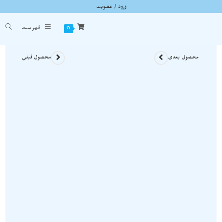
ورود / عضویت
سنگ چشم ببر یا تایگر ای راف نمونه اصل و معدنی S1599
شما اینجا هستید
خانه
»
سنگ های راف
»
سنگ چشم ببر یا تایگر ای راف نمونه اصل و معدنی S1599
0
فهرست
محصول بعدی
محصول قبلی