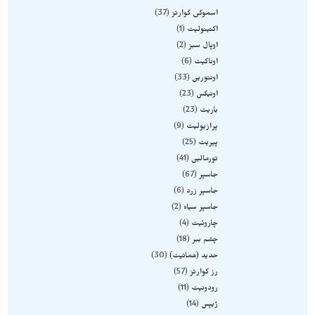
اسموکی کوارتز
37
اکتینولیت
1
اوپال سبز
2
اوناکیت
6
اونتورین
33
اونیکس
23
باریت
23
پرازیولیت
9
پیریت
25
تورمالین
41
جاسپر
67
جاسپر زرد
6
جاسپر سیاه
2
چاروئیت
4
چشم ببر
18
حدید (هماتیت)
30
رز کوارتز
57
رودونیت
11
ژیپس
14