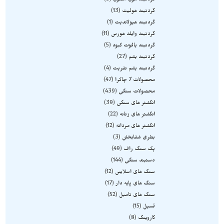
گردنبند مون استون
3
گردنبند هولیت
13
گردنبند هیولاندیت
1
گردنبند وایلد هورس
11
گردنبند یاقوت کبود
5
گردنبند یشم
27
گردنبند یشم نفریت
4
محصولات 7 چاکرا
47
محصولات سنگی
439
انگشتر های سنگی
39
انگشتر های زنانه
22
انگشتر های مردانه
12
بطری شفابخش
3
پک سنگ راف
49
دستبند سنگی
144
سنگ های اسلایس
12
سنگ های پایه دار
17
سنگ های تامبل
52
فسیل
15
کاروینگ
8