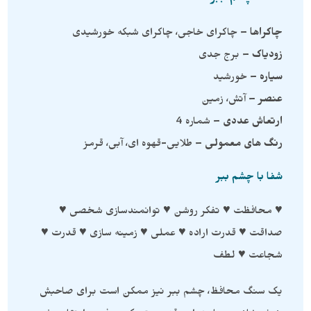
چاکراها
– چاکرای خاجی، چاکرای شبکه خورشیدی
زودیاک
– برج جدی
سیاره
– خورشید
عنصر
– آتش، زمین
ارتعاش عددی
– شماره 4
رنگ های معمولی
– طلایی-قهوه ای، آبی، قرمز
شفا با چشم ببر
♥ محافظت ♥ تفکر روشن ♥ توانمندسازی شخصی ♥
صداقت ♥ قدرت اراده ♥ عملی ♥ زمینه سازی ♥ قدرت ♥
شجاعت ♥ لطف
یک سنگ محافظ، چشم ببر نیز ممکن است برای صاحبش