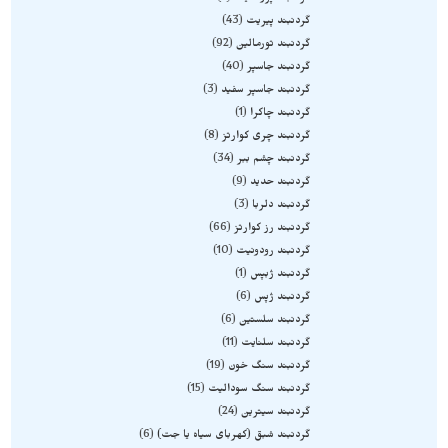
گردنبند پیریت
43
گردنبند تورمالین
92
گردنبند جاسپر
40
گردنبند جاسپر سفید
3
گردنبند چاکرا
1
گردنبند چری کوارتز
8
گردنبند چشم ببر
34
گردنبند حدید
9
گردنبند دلربا
3
گردنبند رز کوارتز
66
گردنبند رودونیت
10
گردنبند ژبپس
1
گردنبند ژپس
6
گردنبند سلستین
6
گردنبند سلنایت
11
گردنبند سنگ خون
19
گردنبند سنگ سودالیت
15
گردنبند سیترین
24
گردنبند شبق (کهربای سیاه یا جت)
6