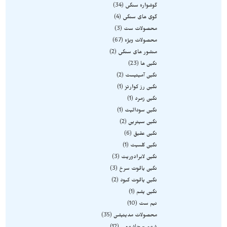
گوشواره سنگی
34
گوی های سنگی
4
محصولات ست
3
محصولات ویژه
67
منشور های سنگی
2
نگین ها
23
نگین آمیتیست
2
نگین رز کوارتز
1
نگین زمرد
1
نگین سودالیت
1
نگین سیترین
2
نگین عقیق
6
نگین کلسیت
1
نگین لابرادوریت
3
نگین یاقوت سرخ
3
نگین یاقوت کبود
2
نگین یشم
1
نیم ست
10
محصولات مدیتیشن
35