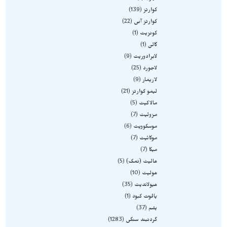
کوارتز
139
کوارتز آبی
22
کونزیت
1
گالن
1
لابرادوریت
9
لاجورد
25
لاریمار
9
لیمو کوارتز
21
مالاکیت
5
مزولیت
7
موسکوویت
6
موکائیت
7
میکا
7
هالیت (نمک)
5
هولیت
10
هیولاندیت
35
یاقوت کبود
1
یشم
37
گردنبند سنگی
1283