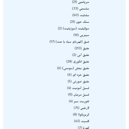
سرپانتین
21
سلستین
33
سلنایت
60
سنگ خون
21
سوگیلیت (سوژیلیت)
2
سیترین
19
شبق (کهربای سیاه یا جت)
17
عقیق
213
عقیق آبی
2
عقیق انگوری
28
عقیق بنفش (سوسنی)
6
عقیق خزه ای
6
عقیق صورتی
5
فسیل آمونیت
4
فسیل مرجان
11
فلوریت سبز
4
کارنلین
75
کریزوکولا
8
کلسیت
43
کهربا
7