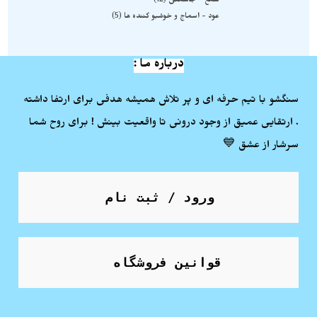
شمع - جاشمعی
12
عود - اسماج و خوشبو کننده ها
5
درباره ما :
سنگشو با تیم حرفه ای و پر تلاش همیشه هدفی برای ارتفا داشته
. ارتقایی عمیق از وجود درونی تا واقعیت بینش ! برای روح شما
سرشار از عشق 💙
ورود / ثبت نام
قوانین فروشگاه