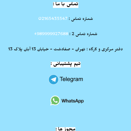
تماس با ما :
شماره تماس :
02165435547
شماره تماس 2 :
989999927688+
دفتر مرکزی و کارگاه : تهران - صفادشت - خیابان 13 آبان پلاک 13
تیم پشتیبانی :
مجوز ها :