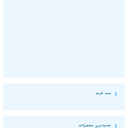
سنگ های راف
,
رز کوارتز
رز کوارتز کریستالی ژئود نمونه
اصل و معدنی S1606
تومان
510.000
افزودن به سبد خرید
سبد خرید
جدیدترین محصولات