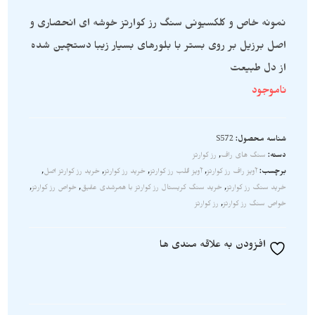
نمونه خاص و کلکسیونی سنگ رز کوارتز خوشه ای انحصاری و
اصل برزیل بر روی بستر با بلورهای بسیار زیبا دستچین شده
از دل طبیعت
ناموجود
شناسه محصول:
S572
دسته:
سنگ های راف
,
رز کوارتز
برچسب:
آویز راف رز کوارتز
,
آویز قلب رز کوارتز
,
خرید رز کوارتز
,
خرید رز کوارتز اصل
,
خرید سنگ رز کوارتز
,
خرید سنگ کریستال رز کوارتز با همرشدی عقیق
,
خواص رز کوارتز
,
خواص سنگ رز کوارتز
,
رز کوارتز
افزودن به علاقه مندی ها