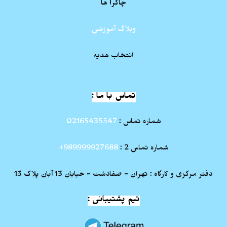
چاکرا ها
وبلاگ آموزشی
انتخاب هدیه
تماس با ما :
شماره تماس :
02165435547
شماره تماس 2 :
989999927688+
دفتر مرکزی و کارگاه : تهران - صفادشت - خیابان 13 آبان پلاک 13
تیم پشتیبانی :