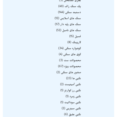
بطری شفابخش
3
پک سنگ راف
49
دستبند سنگی
144
سنگ های اسلایس
12
سنگ های پایه دار
17
سنگ های تامبل
52
فسیل
15
کاروینگ
8
گوشواره سنگی
34
گوی های سنگی
4
محصولات ست
3
محصولات ویژه
67
منشور های سنگی
2
نگین ها
23
نگین آمیتیست
2
نگین رز کوارتز
1
نگین زمرد
1
نگین سودالیت
1
نگین سیترین
2
نگین عقیق
6