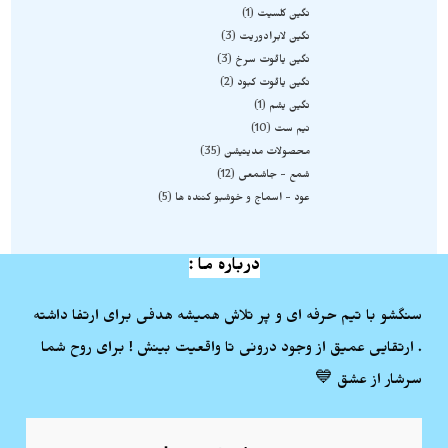
نگین کلسیت
1
نگین لابرادوریت
3
نگین یاقوت سرخ
3
نگین یاقوت کبود
2
نگین یشم
1
نیم ست
10
محصولات مدیتیشن
35
شمع - جاشمعی
12
عود - اسماج و خوشبو کننده ها
5
درباره ما :
سنگشو با تیم حرفه ای و پر تلاش همیشه هدفی برای ارتفا داشته
. ارتقایی عمیق از وجود درونی تا واقعیت بینش ! برای روح شما
سرشار از عشق 💙