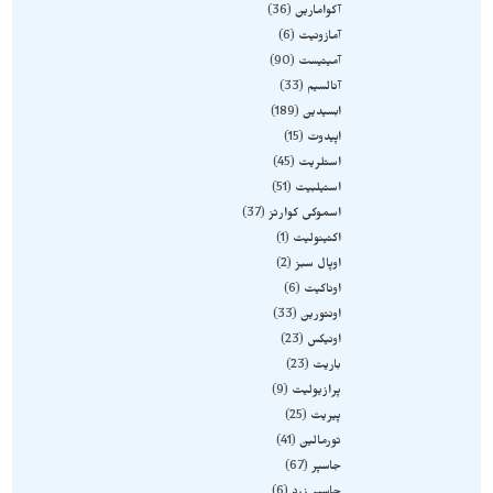
آکوامارین
36
آمازونیت
6
آمیتیست
90
آنالسیم
33
ابسیدین
189
اپیدوت
15
استلریت
45
استیلبیت
51
اسموکی کوارتز
37
اکتینولیت
1
اوپال سبز
2
اوناکیت
6
اونتورین
33
اونیکس
23
باریت
23
پرازیولیت
9
پیریت
25
تورمالین
41
جاسپر
67