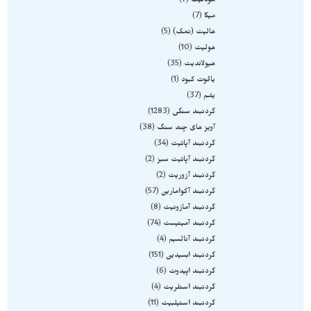
موکائیت
7
میکا
7
هالیت (نمک)
5
هولیت
10
هیولاندیت
35
یاقوت کبود
1
یشم
37
گردنبند سنگی
1283
آویز های چند سنگ
38
گردنبند آپاتیت
34
گردنبند آپاتیت سبز
2
گردنبند آزوریت
2
گردنبند آکوامارین
57
گردنبند آمازونیت
8
گردنبند آمیتیست
74
گردنبند آنالسیم
4
گردنبند ابسیدین
151
گردنبند اپیدوت
6
گردنبند استلریت
4
گردنبند استیلبیت
11