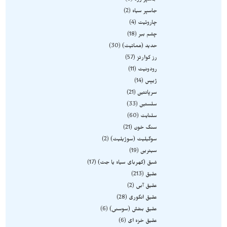
جاسپر زرد
6
جاسپر سیاه
2
چاروئیت
4
چشم ببر
18
حدید (هماتیت)
30
رز کوارتز
57
رودونیت
11
ژیپس
14
سرپانتین
21
سلستین
33
سلنایت
60
سنگ خون
21
سوگیلیت (سوژیلیت)
2
سیترین
19
شبق (کهربای سیاه یا جت)
17
عقیق
213
عقیق آبی
2
عقیق انگوری
28
عقیق بنفش (سوسنی)
6
عقیق خزه ای
6