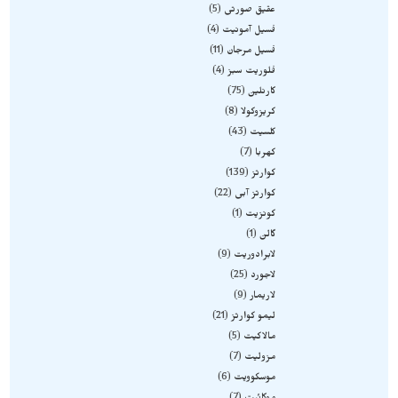
عقیق صورتی
5
فسیل آمونیت
4
فسیل مرجان
11
فلوریت سبز
4
کارنلین
75
کریزوکولا
8
کلسیت
43
کهربا
7
کوارتز
139
کوارتز آبی
22
کونزیت
1
گالن
1
لابرادوریت
9
لاجورد
25
لاریمار
9
لیمو کوارتز
21
مالاکیت
5
مزولیت
7
موسکوویت
6