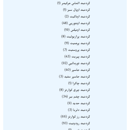
گردنبند الماس هرکیمر
1
گردنبند اوپال سبز
1
گردنبند اوناکیت
2
گردنبند اونتورین
48
گردنبند اونیکس
19
گردنبند پرازیولیت
8
گردنبند پرهنیت
11
گردنبند پروستیت
7
گردنبند پیریت
43
گردنبند تورمالین
92
گردنبند جاسپر
40
گردنبند جاسپر سفید
3
گردنبند چاکرا
1
گردنبند چری کوارتز
8
گردنبند چشم ببر
34
گردنبند حدید
9
گردنبند دلربا
3
گردنبند رز کوارتز
66
گردنبند رودونیت
10