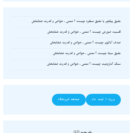
عقیق پیکچر یا عقیق منظره چیست ؟ معنی , خواص و قدرت شفابخش
کلسیت صورتی چیست ؟ معنی , خواص و قدرت شفابخش
صدف آبالون چیست ؟ معنی , خواص و قدرت شفابخش
عقیق سیاه چیست ؟ معنی , خواص و قدرت شفابخش
سنگ آمازونیت چیست ؟ معنی , خواص و قدرت شفابخش
ورود / ثبت نام
صفحه فروشگاه
پک هدیه
27