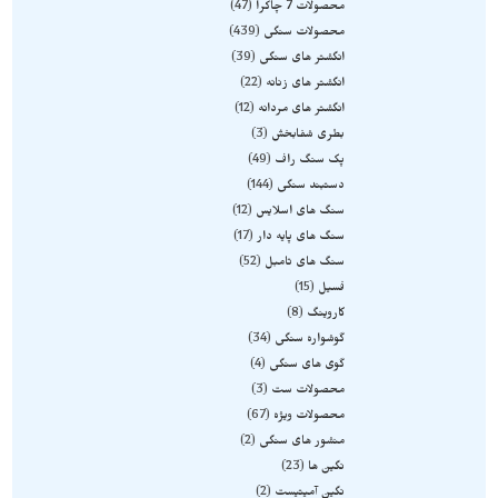
محصولات 7 چاکرا
47
محصولات سنگی
439
انگشتر های سنگی
39
انگشتر های زنانه
22
انگشتر های مردانه
12
بطری شفابخش
3
پک سنگ راف
49
دستبند سنگی
144
سنگ های اسلایس
12
سنگ های پایه دار
17
سنگ های تامبل
52
فسیل
15
کاروینگ
8
گوشواره سنگی
34
گوی های سنگی
4
محصولات ست
3
محصولات ویژه
67
منشور های سنگی
2
نگین ها
23
نگین آمیتیست
2