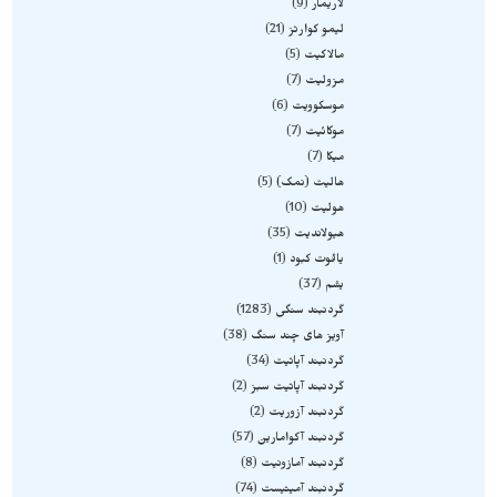
لاریمار
9
لیمو کوارتز
21
مالاکیت
5
مزولیت
7
موسکوویت
6
موکائیت
7
میکا
7
هالیت (نمک)
5
هولیت
10
هیولاندیت
35
یاقوت کبود
1
یشم
37
گردنبند سنگی
1283
آویز های چند سنگ
38
گردنبند آپاتیت
34
گردنبند آپاتیت سبز
2
گردنبند آزوریت
2
گردنبند آکوامارین
57
گردنبند آمازونیت
8
گردنبند آمیتیست
74