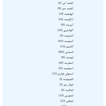
آپاتیت آبی
6
آپاتیت سبز
11
آپوفیلیت
31
آراگونیت
24
آزوریت
15
آکوامارین
36
آمازونیت
6
آمیتیست
90
آنالسیم
33
ابسیدین
189
اپیدوت
15
استلریت
45
استیلبیت
51
اسموکی کوارتز
37
اکتینولیت
1
اوپال سبز
2
اوناکیت
6
اونتورین
33
اونیکس
23