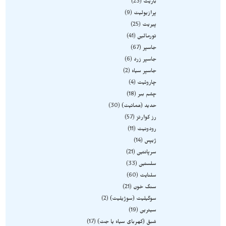
باریت
23
پرازیولیت
9
پیریت
25
تورمالین
41
جاسپر
67
جاسپر زرد
6
جاسپر سیاه
2
چاروئیت
4
چشم ببر
18
حدید (هماتیت)
30
رز کوارتز
57
رودونیت
11
ژیپس
14
سرپانتین
21
سلستین
33
سلنایت
60
سنگ خون
21
سوگیلیت (سوژیلیت)
2
سیترین
19
شبق (کهربای سیاه یا جت)
17