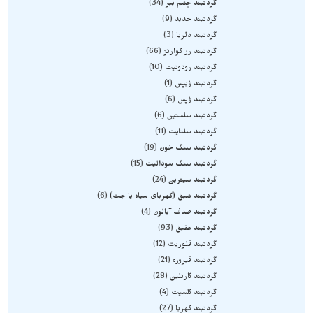
گردنبند چشم ببر
34
گردنبند حدید
9
گردنبند دلربا
3
گردنبند رز کوارتز
66
گردنبند رودونیت
10
گردنبند ژبپس
1
گردنبند ژپس
6
گردنبند سلستین
6
گردنبند سلنایت
11
گردنبند سنگ خون
19
گردنبند سنگ سودالیت
15
گردنبند سیترین
24
گردنبند شبق (کهربای سیاه یا جت)
6
گردنبند صدف آبالون
4
گردنبند عقیق
93
گردنبند فلوریت
12
گردنبند فیروزه
21
گردنبند کارنلین
28
گردنبند کلسیت
4
گردنبند کهربا
27