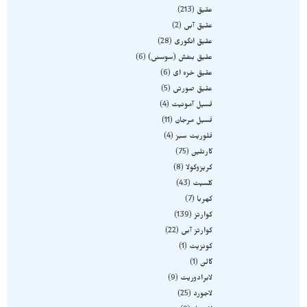
عقیق
213
عقیق آبی
2
عقیق انگوری
28
عقیق بنفش (سوسنی)
6
عقیق خزه ای
6
عقیق صورتی
5
فسیل آمونیت
4
فسیل مرجان
11
فلوریت سبز
4
کارنلین
75
کریزوکولا
8
کلسیت
43
کهربا
7
کوارتز
139
کوارتز آبی
22
کونزیت
1
گالن
1
لابرادوریت
9
لاجورد
25