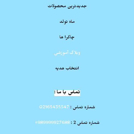
جدیدترین محصولات
ماه تولد
چاکرا ها
وبلاگ آموزشی
انتخاب هدیه
تماس با ما :
شماره تماس :
02165435547
شماره تماس 2 :
989999927688+