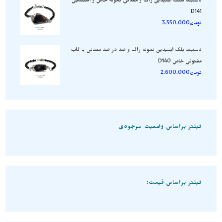
دستبند سنگ ابسیدین راف و معدنی نمونه خاص و استثنایی
D141
تومان
3.550.000
دستبند بلک ابسیدین نمونه راف و صد در صد معدنی با قاب
مفتولی خاص D140
تومان
2.600.000
فیلتر براساس وضعیت موجودی
فیلتر براساس قیمت: