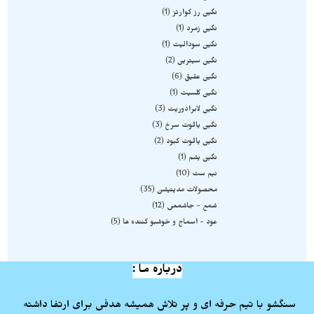
نگین رز کوارتز
1
نگین زمرد
1
نگین سودالیت
1
نگین سیترین
2
نگین عقیق
6
نگین کلسیت
1
نگین لابرادوریت
3
نگین یاقوت سرخ
3
نگین یاقوت کبود
2
نگین یشم
1
نیم ست
10
محصولات مدیتیشن
35
شمع - جاشمعی
12
عود - اسماج و خوشبو کننده ها
5
درباره ما :
سنگشو با تیم حرفه ای و پر تلاش همیشه هدفی برای ارتفا داشته