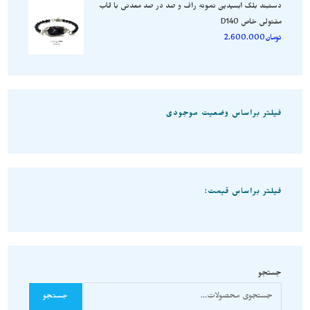
دستبند بلک ابسیدین نمونه راف و صد در صد معدنی با قاب
مفتولی خاص D140
تومان
2.600.000
فیلتر براساس وضعیت موجودی
فیلتر براساس قیمت:
جستجو
جستجو