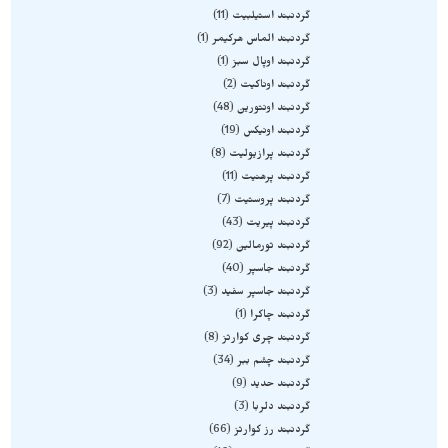
گردنبند استیلبیت
11
گردنبند الماس هرکیمر
1
گردنبند اوپال سبز
1
گردنبند اوناکیت
2
گردنبند اونتورین
48
گردنبند اونیکس
19
گردنبند پرازیولیت
8
گردنبند پرهنیت
11
گردنبند پروستیت
7
گردنبند پیریت
43
گردنبند تورمالین
92
گردنبند جاسپر
40
گردنبند جاسپر سفید
3
گردنبند چاکرا
1
گردنبند چری کوارتز
8
گردنبند چشم ببر
34
گردنبند حدید
9
گردنبند دلربا
3
گردنبند رز کوارتز
66