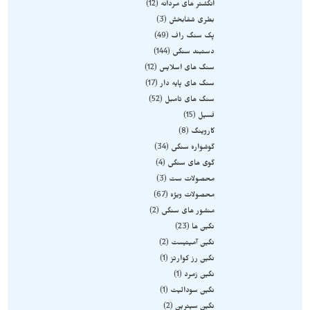
انگشتر های مردانه
12
بطری شفابخش
3
پک سنگ راف
49
دستبند سنگی
144
سنگ های اسلایس
12
سنگ های پایه دار
17
سنگ های تامبل
52
فسیل
15
کاروینگ
8
گوشواره سنگی
34
گوی های سنگی
4
محصولات ست
3
محصولات ویژه
67
منشور های سنگی
2
نگین ها
23
نگین آمیتیست
2
نگین رز کوارتز
1
نگین زمرد
1
نگین سودالیت
1
نگین سیترین
2