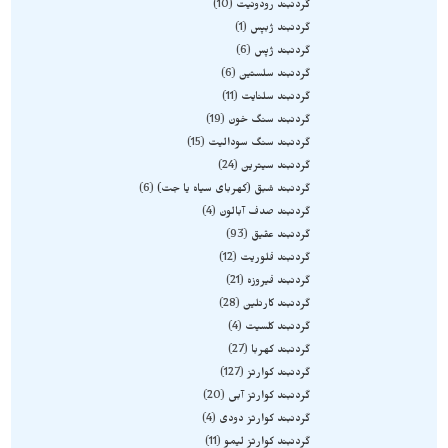
گردنبند رودونیت
10
گردنبند ژبپس
1
گردنبند ژپس
6
گردنبند سلستین
6
گردنبند سلنایت
11
گردنبند سنگ خون
19
گردنبند سنگ سودالیت
15
گردنبند سیترین
24
گردنبند شبق (کهربای سیاه یا جت)
6
گردنبند صدف آبالون
4
گردنبند عقیق
93
گردنبند فلوریت
12
گردنبند فیروزه
21
گردنبند کارنلین
28
گردنبند کلسیت
4
گردنبند کهربا
27
گردنبند کوارتز
127
گردنبند کوارتز آبی
20
گردنبند کوارتز دودی
4
گردنبند کوارتز لیمو
11