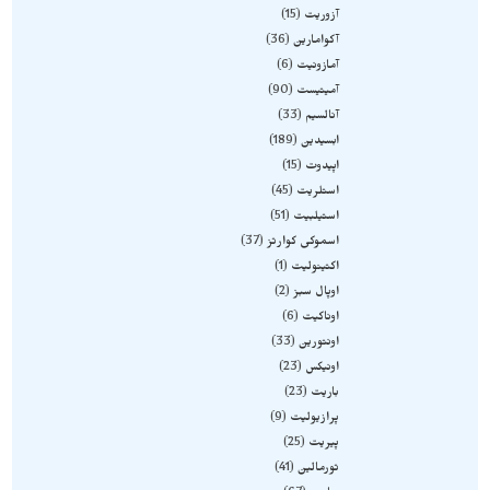
آزوریت
15
آکوامارین
36
آمازونیت
6
آمیتیست
90
آنالسیم
33
ابسیدین
189
اپیدوت
15
استلریت
45
استیلبیت
51
اسموکی کوارتز
37
اکتینولیت
1
اوپال سبز
2
اوناکیت
6
اونتورین
33
اونیکس
23
باریت
23
پرازیولیت
9
پیریت
25
تورمالین
41