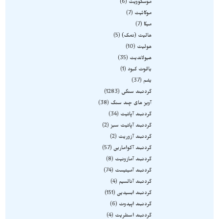
موسکوویت
6
موکائیت
7
میکا
7
هالیت (نمک)
5
هولیت
10
هیولاندیت
35
یاقوت کبود
1
یشم
37
گردنبند سنگی
1283
آویز های چند سنگ
38
گردنبند آپاتیت
34
گردنبند آپاتیت سبز
2
گردنبند آزوریت
2
گردنبند آکوامارین
57
گردنبند آمازونیت
8
گردنبند آمیتیست
74
گردنبند آنالسیم
4
گردنبند ابسیدین
151
گردنبند اپیدوت
6
گردنبند استلریت
4