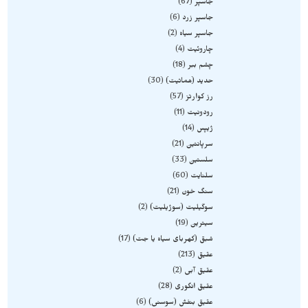
جاسپر
67
جاسپر زرد
6
جاسپر سیاه
2
چاروئیت
4
چشم ببر
18
حدید (هماتیت)
30
رز کوارتز
57
رودونیت
11
ژیپس
14
سرپانتین
21
سلستین
33
سلنایت
60
سنگ خون
21
سوگیلیت (سوژیلیت)
2
سیترین
19
شبق (کهربای سیاه یا جت)
17
عقیق
213
عقیق آبی
2
عقیق انگوری
28
عقیق بنفش (سوسنی)
6