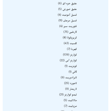
عقیق خزه ای
6
عقیق صورتی
5
فسیل آمونیت
4
فسیل مرجان
11
فلوریت سبز
4
کارنلین
75
کریزوکولا
8
کلسیت
43
کهربا
7
کوارتز
139
کوارتز آبی
22
کونزیت
1
گالن
1
لابرادوریت
9
لاجورد
25
لاریمار
9
لیمو کوارتز
21
مالاکیت
5
مزولیت
7