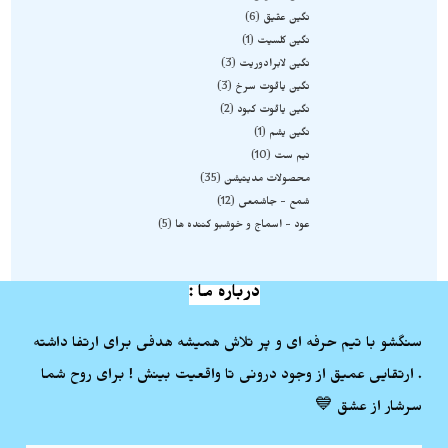
نگین عقیق
6
نگین کلسیت
1
نگین لابرادوریت
3
نگین یاقوت سرخ
3
نگین یاقوت کبود
2
نگین یشم
1
نیم ست
10
محصولات مدیتیشن
35
شمع - جاشمعی
12
عود - اسماج و خوشبو کننده ها
5
درباره ما :
سنگشو با تیم حرفه ای و پر تلاش همیشه هدفی برای ارتفا داشته
. ارتقایی عمیق از وجود درونی تا واقعیت بینش ! برای روح شما
سرشار از عشق 💙