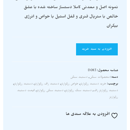
نمونه اصل و معدنی کاملا دستساز ساخته شده با عشق
خالص با متریال فنری و قفل استیل با خواص و انرژی
بیکران
افزودن به سبد خرید
شناسه محصول:
D083
دسته:
محصولات سنگی
,
دستبند سنگی
برچسب:
خرید دستبند رزکوارتز
,
خواص رزکوارتز
,
دستبند راف رزکوارتز
,
دستبند رزکوارتز
,
دستبند رزکوارتز راف
,
دستبند سنگ رزکوارتز
,
دستبند سنگی رزکوارتز
,
قیمت دستبند
رزکوارتز
افزودن به علاقه مندی ها