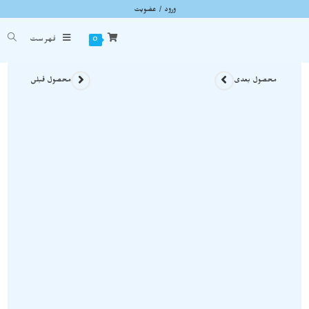
ورود / عضویت
دستبند رزکوارتز نمونه راف و معدنی با قاب مفتولی خاص D083
شما اینجا هستید
خانه
»
محصولات سنگی
»
دستبند رزکوارتز نمونه راف و معدنی با قاب مفتولی خاص D083
0
فهرست
محصول بعدی
محصول قبلی