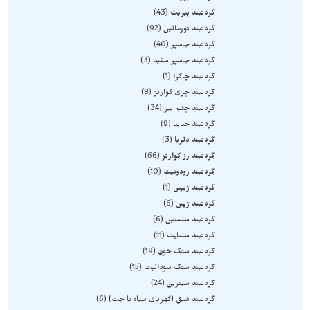
گردنبند پیریت
43
گردنبند تورمالین
92
گردنبند جاسپر
40
گردنبند جاسپر سفید
3
گردنبند چاکرا
1
گردنبند چری کوارتز
8
گردنبند چشم ببر
34
گردنبند حدید
9
گردنبند دلربا
3
گردنبند رز کوارتز
66
گردنبند رودونیت
10
گردنبند ژبپس
1
گردنبند ژپس
6
گردنبند سلستین
6
گردنبند سلنایت
11
گردنبند سنگ خون
19
گردنبند سنگ سودالیت
15
گردنبند سیترین
24
گردنبند شبق (کهربای سیاه یا جت)
6