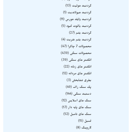
گردنبند هولیت
13
گردنبند هیولاندیت
1
گردنبند وایلد هورس
11
گردنبند یاقوت کبود
5
گردنبند یشم
27
گردنبند یشم نفریت
4
محصولات 7 چاکرا
47
محصولات سنگی
439
انگشتر های سنگی
39
انگشتر های زنانه
22
انگشتر های مردانه
12
بطری شفابخش
3
پک سنگ راف
49
دستبند سنگی
144
سنگ های اسلایس
12
سنگ های پایه دار
17
سنگ های تامبل
52
فسیل
15
کاروینگ
8