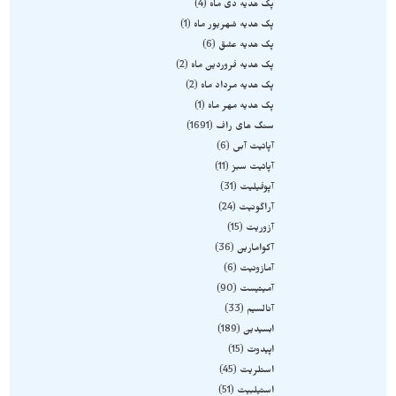
پک هدیه دی ماه
4
پک هدیه شهریور ماه
1
پک هدیه عشق
6
پک هدیه فروردین ماه
2
پک هدیه مرداد ماه
2
پک هدیه مهر ماه
1
سنگ های راف
1691
آپاتیت آبی
6
آپاتیت سبز
11
آپوفیلیت
31
آراگونیت
24
آزوریت
15
آکوامارین
36
آمازونیت
6
آمیتیست
90
آنالسیم
33
ابسیدین
189
اپیدوت
15
استلریت
45
استیلبیت
51