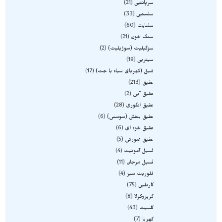
سرپانتین
21
سلستین
33
سلنایت
60
سنگ خون
21
سوگیلیت (سوژیلیت)
2
سیترین
19
شبق (کهربای سیاه یا جت)
17
عقیق
213
عقیق آبی
2
عقیق انگوری
28
عقیق بنفش (سوسنی)
6
عقیق خزه ای
6
عقیق صورتی
5
فسیل آمونیت
4
فسیل مرجان
11
فلوریت سبز
4
کارنلین
75
کریزوکولا
8
کلسیت
43
کهربا
7