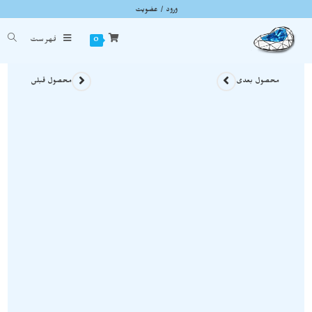
ورود / عضویت
بلور های آپوفیلیت با همرشدی هیولاندیت نارنجی در ژئود کوارتز نمونه اصل و معدنی S1590
شما اینجا هستید
خانه
»
سنگ های راف
»
بلور های آپوفیلیت با همرشدی هیولاندیت نارنجی در ژئود کوارتز نم
0
فهرست
محصول بعدی
محصول قبلی