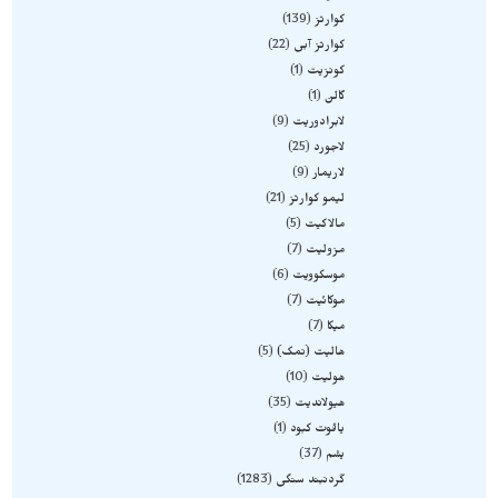
کوارتز
139
کوارتز آبی
22
کونزیت
1
گالن
1
لابرادوریت
9
لاجورد
25
لاریمار
9
لیمو کوارتز
21
مالاکیت
5
مزولیت
7
موسکوویت
6
موکائیت
7
میکا
7
هالیت (نمک)
5
هولیت
10
هیولاندیت
35
یاقوت کبود
1
یشم
37
گردنبند سنگی
1283