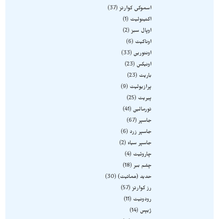
اسموکی کوارتز
37
اکتینولیت
1
اوپال سبز
2
اوناکیت
6
اونتورین
33
اونیکس
23
باریت
23
پرازیولیت
9
پیریت
25
تورمالین
41
جاسپر
67
جاسپر زرد
6
جاسپر سیاه
2
چاروئیت
4
چشم ببر
18
حدید (هماتیت)
30
رز کوارتز
57
رودونیت
11
ژیپس
14