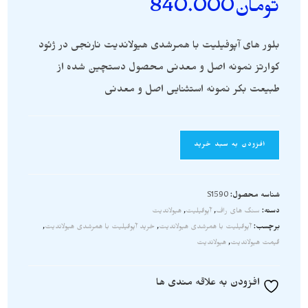
تومان
840.000
بلور های آپوفیلیت با همرشدی هیولاندیت نارنجی در ژئود
کوارتز نمونه اصل و معدنی محصول دستچین شده از
طبیعت بکر نمونه استثنایی اصل و معدنی
افزودن به سبد خرید
شناسه محصول:
S1590
دسته:
سنگ های راف
,
آپوفیلیت
,
هیولاندیت
برچسب:
آپوفیلیت با همرشدی هیولاندیت
,
خرید آپوفیلیت با همرشدی هیولاندیت
,
قیمت هیولاندیت
,
هیولاندیت
افزودن به علاقه مندی ها