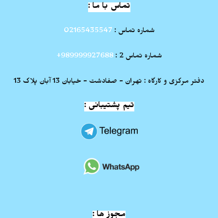
تماس با ما :
شماره تماس :
02165435547
شماره تماس 2 :
989999927688+
دفتر مرکزی و کارگاه : تهران - صفادشت - خیابان 13 آبان پلاک 13
تیم پشتیبانی :
مجوز ها :