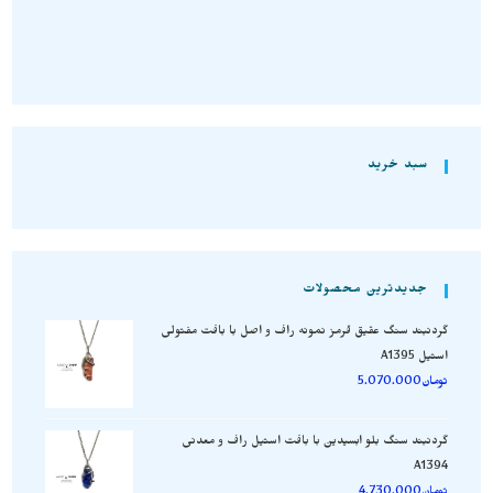
سبد خرید
جدیدترین محصولات
گردنبند سنگ عقیق قرمز نمونه راف و اصل با بافت مفتولی
استیل A1395
تومان
5.070.000
گردنبند سنگ بلو ابسیدین با بافت استیل راف و معدنی
A1394