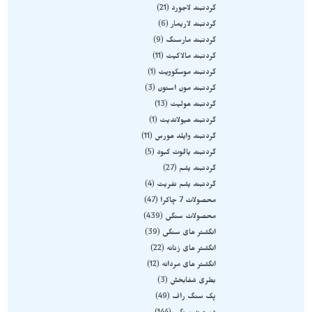
گردنبند لاجورد
21
گردنبند لاریمار
6
گردنبند مارسنگ
9
گردنبند مالاکیت
11
گردنبند موسکوویت
1
گردنبند مون استون
3
گردنبند هولیت
13
گردنبند هیولاندیت
1
گردنبند وایلد هورس
11
گردنبند یاقوت کبود
5
گردنبند یشم
27
گردنبند یشم نفریت
4
محصولات 7 چاکرا
47
محصولات سنگی
439
انگشتر های سنگی
39
انگشتر های زنانه
22
انگشتر های مردانه
12
بطری شفابخش
3
پک سنگ راف
49