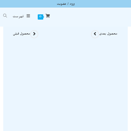
ورود / عضویت
آویز سنگ آپاتیت آبی نمونه خوشرنگ و معدنی A907
شما اینجا هستید
خانه
»
گردنبند سنگی
»
آویز سنگ آپاتیت آبی نمونه خوشرنگ و معدنی A907
0
فهرست
محصول بعدی
محصول قبلی