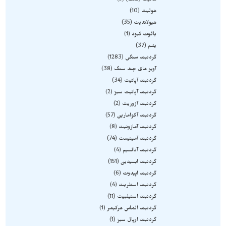
هالیت (نمک)
5
هولیت
10
هیولاندیت
35
یاقوت کبود
1
یشم
37
گردنبند سنگی
1283
آویز های چند سنگ
38
گردنبند آپاتیت
34
گردنبند آپاتیت سبز
2
گردنبند آزوریت
2
گردنبند آکوامارین
57
گردنبند آمازونیت
8
گردنبند آمیتیست
74
گردنبند آنالسیم
4
گردنبند ابسیدین
151
گردنبند اپیدوت
6
گردنبند استلریت
4
گردنبند استیلبیت
11
گردنبند الماس هرکیمر
1
گردنبند اوپال سبز
1