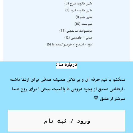
نگین یاقوت سرخ
3
نگین یاقوت کبود
2
نگین یشم
1
نیم ست
10
محصولات مدیتیشن
35
شمع - جاشمعی
12
عود - اسماج و خوشبو کننده ها
5
درباره ما :
سنگشو با تیم حرفه ای و پر تلاش همیشه هدفی برای ارتفا داشته
. ارتقایی عمیق از وجود درونی تا واقعیت بینش ! برای روح شما
سرشار از عشق 💙
ورود / ثبت نام