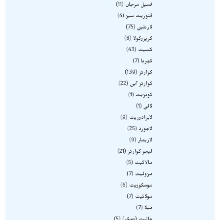
فسیل مرجان
11
فلوریت سبز
4
کارنلین
75
کریزوکولا
8
کلسیت
43
کهربا
7
کوارتز
139
کوارتز آبی
22
کونزیت
1
گالن
1
لابرادوریت
9
لاجورد
25
لاریمار
9
لیمو کوارتز
21
مالاکیت
5
مزولیت
7
موسکوویت
6
موکائیت
7
میکا
7