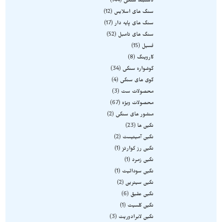
دستبند سنگی
144
سنگ های اسلایس
12
سنگ های پایه دار
17
سنگ های تامبل
52
فسیل
15
کاروینگ
8
گوشواره سنگی
34
گوی های سنگی
4
محصولات ست
3
محصولات ویژه
67
منشور های سنگی
2
نگین ها
23
نگین آمیتیست
2
نگین رز کوارتز
1
نگین زمرد
1
نگین سودالیت
1
نگین سیترین
2
نگین عقیق
6
نگین کلسیت
1
نگین لابرادوریت
3