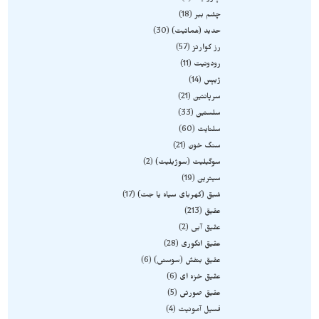
چشم ببر
18
حدید (هماتیت)
30
رز کوارتز
57
رودونیت
11
ژیپس
14
سرپانتین
21
سلستین
33
سلنایت
60
سنگ خون
21
سوگیلیت (سوژیلیت)
2
سیترین
19
شبق (کهربای سیاه یا جت)
17
عقیق
213
عقیق آبی
2
عقیق انگوری
28
عقیق بنفش (سوسنی)
6
عقیق خزه ای
6
عقیق صورتی
5
فسیل آمونیت
4