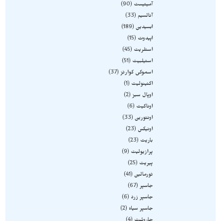
آمیتیست
90
آنالسیم
33
ابسیدین
189
اپیدوت
15
استلریت
45
استیلبیت
51
اسموکی کوارتز
37
اکتینولیت
1
اوپال سبز
2
اوناکیت
6
اونتورین
33
اونیکس
23
باریت
23
پرازیولیت
9
پیریت
25
تورمالین
41
جاسپر
67
جاسپر زرد
6
جاسپر سیاه
2
چاروئیت
4