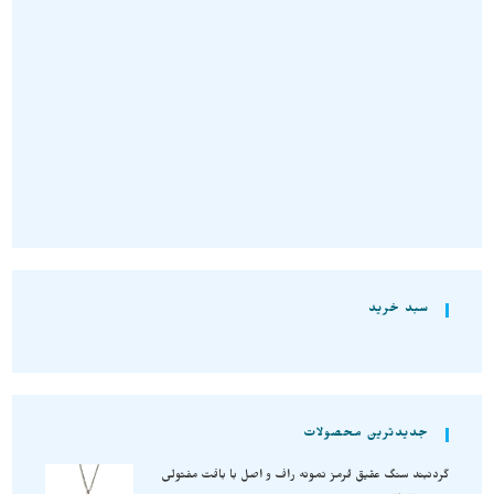
A1390
تومان
2.500.000
تومان
1.580.000
انتخاب گزینه‌ها
سبد خرید
جدیدترین محصولات
گردنبند سنگ عقیق قرمز نمونه راف و اصل با بافت مفتولی