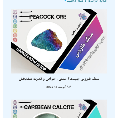
شاید دوست داشته باشید
سنگ طاووس چیست؟ معنی , خواص و قدرت شفابخش
آگوست 13, 2024