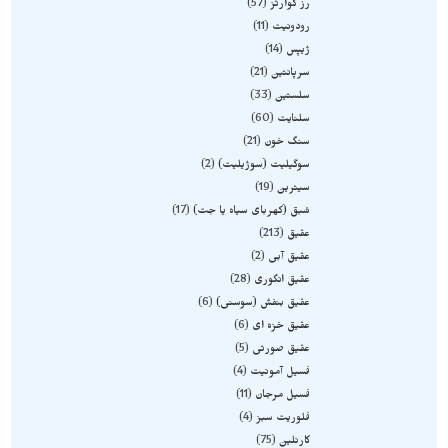
رز کوارتز
57
رودونیت
11
ژیپس
14
سرپانتین
21
سلستین
33
سلنایت
60
سنگ خون
21
سوگیلیت (سوژیلیت)
2
سیترین
19
شبق (کهربای سیاه یا جت)
17
عقیق
213
عقیق آبی
2
عقیق انگوری
28
عقیق بنفش (سوسنی)
6
عقیق خزه ای
6
عقیق صورتی
5
فسیل آمونیت
4
فسیل مرجان
11
فلوریت سبز
4
کارنلین
75