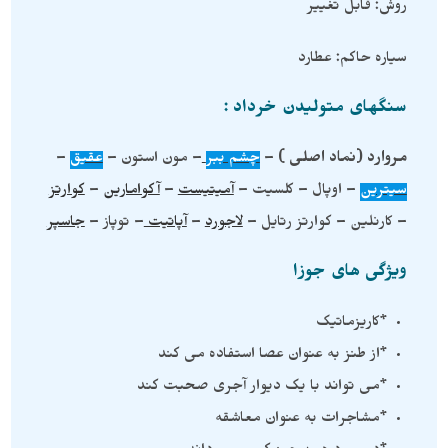
روش: قابل تغییر
سیاره حاکم: عطارد
سنگهای متولیدن خرداد :
مروارد (نماد اصلی )
–
چشم ببر
– مون استون –
عقیق
–
سیترین
– اوپال – کلسیت –
آمیتیست
–
آکوامارین
–
کوارتز
– کارنلین – کوارتز رتایل –
لاجورد
–
آپاتیت
– توپاز –
جاسپر
ویژگی های جوزا
*کاریزماتیک
*از طنز به عنوان عصا استفاده می کند
*می تواند با یک دیوار آجری صحبت کند
*مشاجرات به عنوان معاشقه