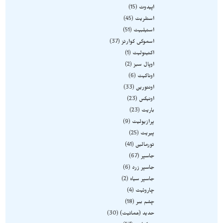
اپیدوت
15
استلریت
45
استیلبیت
51
اسموکی کوارتز
37
اکتینولیت
1
اوپال سبز
2
اوناکیت
6
اونتورین
33
اونیکس
23
باریت
23
پرازیولیت
9
پیریت
25
تورمالین
41
جاسپر
67
جاسپر زرد
6
جاسپر سیاه
2
چاروئیت
4
چشم ببر
18
حدید (هماتیت)
30